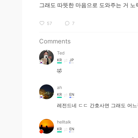
그래도 따뜻한 마음으로 도와주는 거 노력
57
7
Comments
Ted
KR
JP
🤣
ah
KR
EN
레전드네 ㄷㄷ 간호사면 그래도 어느
helltalk
KR
EN