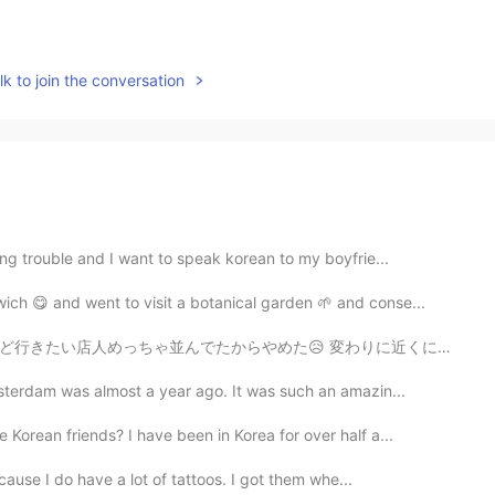
k to join the conversation
ng trouble and I want to speak korean to my boyfrie...
ch 😋 and went to visit a botanical garden 🌱 and conse...
 変わりに近くにあるビーチ行ってDavieストリートでブラブラしてた。 1. おもろい立像見つけたwよく見た...
sterdam was almost a year ago. It was such an amazin...
orean friends? I have been in Korea for over half a...
cause I do have a lot of tattoos. I got them whe...