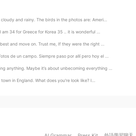
loudy and rainy. The birds in the photos are: Ameri...
2021.01.29 14:20
am 34 for Greece for Korea 35 .. it is wonderful ...
est and move on. Trust me, If they were the right ...
tos de un campo. Siempre paso por allí pero hoy el ...
2020.12.30 14:51
ng anything. Maybe it’s about unbecoming everything ...
l town in England. What does you're look like? I...
2020.12.30 13:08
2020.12.30 13:00
外語學習聊天
AI Grammar
Press Kit