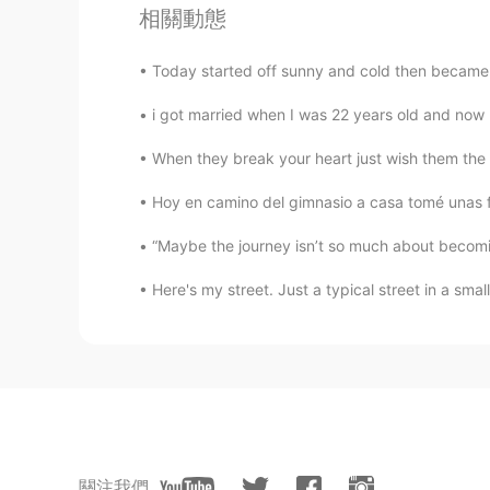
相關動態
how to use it?
Today started off sunny and cold then became c
Justin
i got married when I was 22 years old and now I 
EN
CN
😃
When they break your heart just wish them the b
Hoy en camino del gimnasio a casa tomé unas fo
Kelya
ES
EN
“Maybe the journey isn’t so much about becomi
Jajaja
Here's my street. Just a typical street in a smal
Sir Häröld J. Shelby
ES
EN
Listo ! 👍
Maika弥迦 マイカ
關注我們
EN
CN
JP
ES