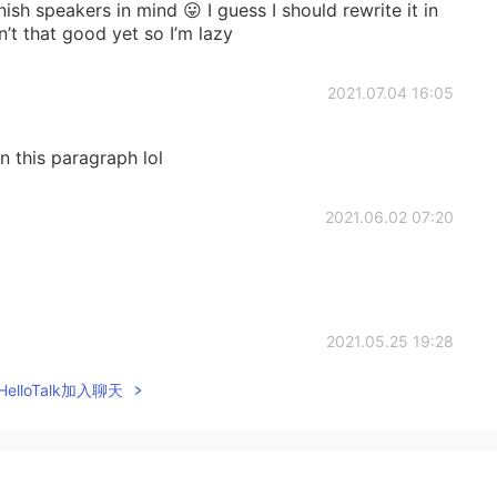
ish speakers in mind 😛 I guess I should rewrite it in
’t that good yet so I’m lazy
2021.07.04 16:05
in this paragraph lol
2021.06.02 07:20
2021.05.25 19:28
elloTalk加入聊天
er?
2021.04.22 15:40