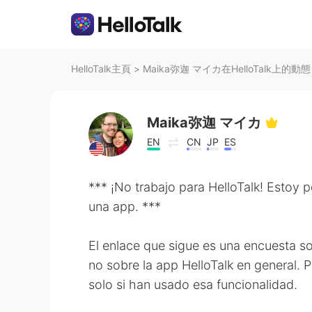
HelloTalk主頁
>
Maika弥迦 マイカ在HelloTalk上的動態
Maika弥迦 マイカ
EN
CN
JP
ES
*** ¡No trabajo para HelloTalk! Estoy 
una app. ***
El enlace que sigue es una encuesta so
no sobre la app HelloTalk en general. P
solo si han usado esa funcionalidad.