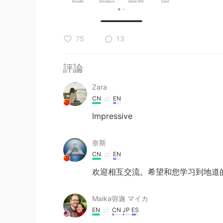
75
13
評論
Zara
CN
EN
Impressive
奈斯
CN
EN
欢迎相互交流。希望和您学习到地道
Maika弥迦 マイカ
EN
CN
JP
ES