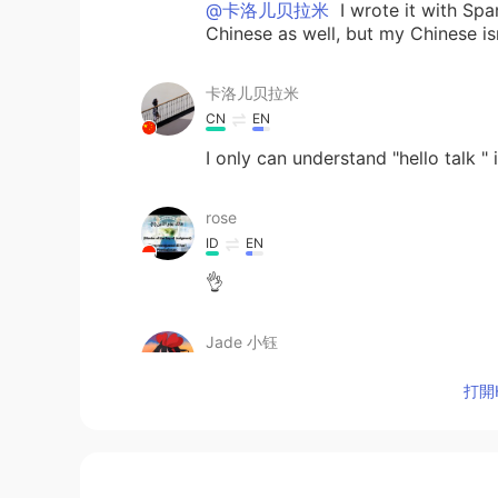
@卡洛儿贝拉米
I wrote it with Span
Chinese as well, but my Chinese isn
卡洛儿贝拉米
CN
EN
I only can understand "hello talk " 
rose
ID
EN
👌
Jade 小钰
CN粤
CN
EN
JP
KR
打開H
Are you a developer or programm
Sandra
CN
EN