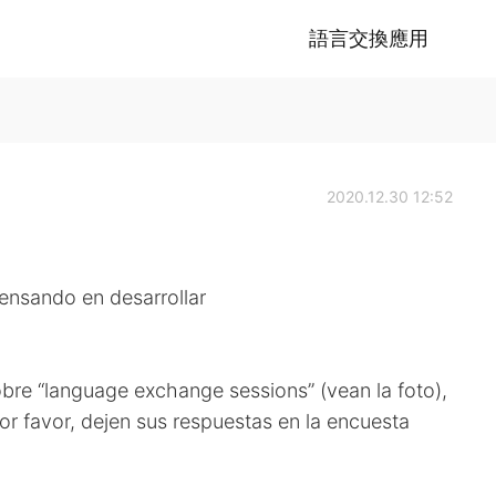
語言交換應用
2020.12.30 12:52
pensando en desarrollar
bre “language exchange sessions” (vean la foto),
or favor, dejen sus respuestas en la encuesta