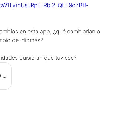
sYcW1LyrcUsuRpE-RbI2-QLF9o7Btf-
cambios en esta app, ¿qué cambiarían o
ambio de idiomas?
lidades quisieran que tuviese?
Language Exchange Sessions / Sesiones de intercambio de idiomas