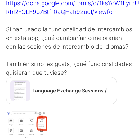
Deutsch
日本語
https://docs.google.com/forms/d/1ksYcW1Lyrc
RbI2-QLF9o7Btf-0aQHah92uuI/viewform
한국어
Русский
Si han usado la funcionalidad de intercambios
ไทย
Indonesia
en esta app, ¿qué cambiarían o mejorarían
con las sesiones de intercambio de idiomas?
Türkçe
Tiếng Việt
También si no les gusta, ¿qué funcionalidades
Português
quisieran que tuviese?
Language Exchange Sessions / Sesiones de intercambio de idiomas