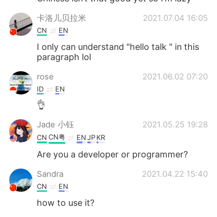
卡洛儿贝拉米
2021.07.04 16:05
CN
EN
I only can understand "hello talk " in this
paragraph lol
rose
2021.06.02 07:20
ID
EN
👌
Jade 小钰
2021.05.25 19:28
CN粤
CN
EN
JP
KR
Are you a developer or programmer?
Sandra
2021.04.22 15:40
CN
EN
how to use it?