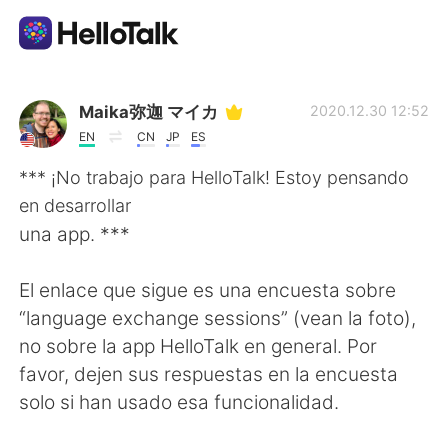
App di scambio linguistico
Maika弥迦 マイカ
2020.12.30 12:52
EN
CN
JP
ES
AI Grammar Checker
*** ¡No trabajo para HelloTalk! Estoy pensando
en desarrollar
Italiano
una app. ***
El enlace que sigue es una encuesta sobre
English
简体中文
“language exchange sessions” (vean la foto),
no sobre la app HelloTalk en general. Por
繁體中文
Español
favor, dejen sus respuestas en la encuesta
solo si han usado esa funcionalidad.
العربية
Français