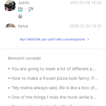
Justin
2021.01.29 14:20
EN
CN
😃
Kelya
2020.12.30 14:51
ES
EN
Apri HelloTalk per unirti alla conversazione
Jajaja
Sir Häröld J. Shelby
2020.12.30 13:08
ES
EN
Momenti correlati
Listo ! 👍
You are going to meet a lot of different people on hello talk. Some are cool; some are pushy; som...
Maika弥迦 マイカ
2020.12.30 13:00
How to make a frozen pizza look fancy: Put avocado and hot sauce on it. They make everything look...
EN
CN
JP
ES
@Maria Palacios @Elena
Thank you!
“My mama always said, life is like a box of chocolates. You never know what you’re gonna get.” — ...
Elena
2020.12.30 12:56
One of the things I miss the most while being in quarantine is traveling to different places arou...
ES
EN