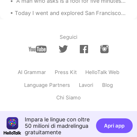
“A man who asks is a fool for five minutes. A man who never asks is a fool for life.” – Chinese P...
done
Today I went and explored San Francisco, it was so beautiful. The fresh air, being in the ocean🌊,...
Maria Palacios
2020.12.30 12:54
ES
EN
Listo 😊
Seguici
AI Grammar
Press Kit
HelloTalk Web
Language Partners
Lavori
Blog
Chi Siamo
Impara le lingue con oltre
50 milioni di madrelingua
Apri app
gratuitamente