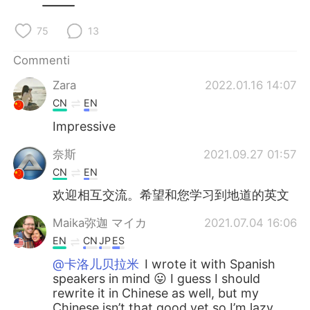
75
13
Commenti
Zara
2022.01.16 14:07
CN
EN
Impressive
奈斯
2021.09.27 01:57
CN
EN
欢迎相互交流。希望和您学习到地道的英文
Maika弥迦 マイカ
2021.07.04 16:06
EN
CN
JP
ES
@卡洛儿贝拉米
I wrote it with Spanish
speakers in mind 😛 I guess I should
rewrite it in Chinese as well, but my
Chinese isn’t that good yet so I’m lazy