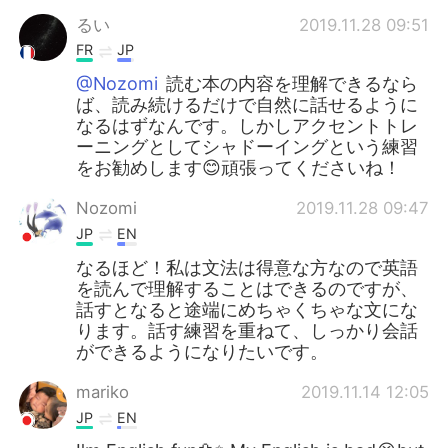
るい
2019.11.28 09:51
FR
JP
@Nozomi
読む本の内容を理解できるなら
ば、読み続けるだけで自然に話せるように
なるはずなんです。しかしアクセントトレ
ーニングとしてシャドーイングという練習
をお勧めします😊頑張ってくださいね！
Nozomi
2019.11.28 09:47
JP
EN
なるほど！私は文法は得意な方なので英語
を読んで理解することはできるのですが、
話すとなると途端にめちゃくちゃな文にな
ります。話す練習を重ねて、しっかり会話
ができるようになりたいです。
mariko
2019.11.14 12:05
JP
EN