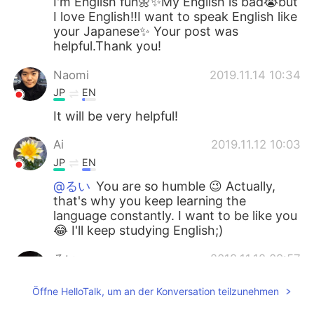
I'm English fun🌼✨My English is bad😭but
I love English!!I want to speak English like
your Japanese✨ Your post was
helpful.Thank you!
Naomi
2019.11.14 10:34
JP
EN
It will be very helpful!
Ai
2019.11.12 10:03
JP
EN
@るい
You are so humble 😉 Actually,
that's why you keep learning the
language constantly. I want to be like you
😂 I'll keep studying English;)
るい
2019.11.12 09:57
FR
JP
Öffne HelloTalk, um an der Konversation teilzunehmen
@Ai
I wouldn’t consider myself fluent in