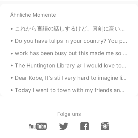
Japanese yet but thank you 😊
Ai
2019.11.12 09:54
Ähnliche Momente
JP
EN
これから言語の話しするけど、真剣に高いレベルで英語を話せるようなりたい人に向けて話しをする。ただただ楽しいからなんとなく勉強しようという人はそこまで考えなくていいと思うので、好きにして楽しんでく...
私は英語で会話している時の方が、英語で
文章を書いた時よりも文法が正確だと言わ
Do you have tulips in your country? You put the bulbs in the ground in the fall before the snow, ...
れます…。 読書が欠けているのですかね？
By the way, you are Trilingual, right?!
work has been busy but this made me so happy and highlight for this month 🤩🤩🐕 it was a video my c...
That's so amazing! I'm struggling to learn
the language 😂
The Huntington Library 🌿 I would love to visit again once conditions improve. There's so much to ...
Shiho
2019.11.04 15:41
Dear Kobe, It's still very hard to imagine life without you, my idol . I still can't believe it'...
JP
EN
FR
SV
Today I went to town with my friends and we went around the university campus. Does anyone know w...
Your Japanese is just incredible.
Alice
2019.10.13 13:46
Folge uns
JP
EN
おーーー！
Nana
2019.09.28 23:33