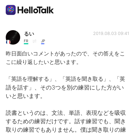
Sprachaustausch-App
るい
2019.08.03 09:41
FR
JP
AI Grammar Checker
昨日面白いコメントがあったので、その答えをこ
こに繰り返したいと思います。
Deutsch
「英語を理解する」、「英語を聞き取る」、「英
語を話す」、その3つを別の練習にした方がい
English
简体中文
いと思います。
繁體中文
Español
読書というのは、文法、単語、表現などを吸収
するための練習だけです。話す練習でも、聞き
العربية
Français
取りの練習でもありません。僕は聞き取りの練