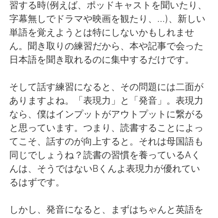
日本語
한국어
習する時(例えば、ポッドキャストを聞いたり、
字幕無しでドラマや映画を観たり、…)、新しい
Русский
ไทย
単語を覚えようとは特にしないかもしれませ
ん。聞き取りの練習だから、本や記事で会った
Indonesia
Italiano
日本語を聞き取れるのに集中するだけです。
Türkçe
Tiếng Việt
そして話す練習になると、その問題には二面が
ありますよね。「表現力」と「発音」。表現力
Português
なら、僕はインプットがアウトプットに繋がる
と思っています。つまり、読書することによっ
てこそ、話すのが向上すると。それは母国語も
同じでしょうね？読書の習慣を養っているAく
んは、そうではないBくんよ表現力が優れてい
るはずです。
しかし、発音になると、まずはちゃんと英語を