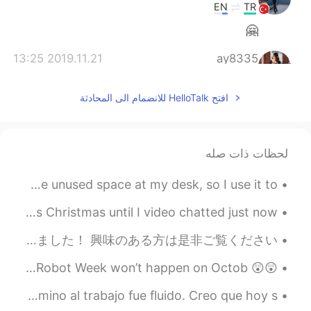
EN
TR
🤗
2019.11.21 13:25
ay8335
EN
JP
افتح HelloTalk للانضمام الى المحادثة
I talk a lot when I face like that situation...
I need to be silent sometimes... I learned.
🙋‍♀️
لحظات ذات صله
2019.11.21 13:23
Maeve
EN
CN
職場の机には使ってないところがあったので、昼食のためものに使ってる🙃 At work there was some unused space at my desk, so I use it to...
Just a hug
I didn't realize how sad I would be without family this Christmas until I video chatted just now....
2019.11.21 13:23
li
先週、私はノルウェーの有名な島、Senjaに行きました。 美しい山々やビーチがたくさんある島です！ 今、私はこの旅行についてのYouTubeビデオを作りました！ 興味のある方は是非ご覧ください☺...
EN
CN
can't agree more
😲😲 I’ve always wanted to see the Unicorn Gundam in Odaiba. Japan Robot Week won’t happen on Octob...
2019.11.21 13:22
Wilson
Es una hermosa mañana en Nueva York. El tráfico de camino al trabajo fue fluido. Creo que hoy s...