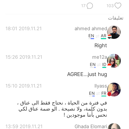
日本語
한국어
17
103
Русский
ไทย
تعليقات
2019.11.21 18:01
ahmed ahmed
Indonesia
Italiano
EN
AR
Türkçe
Tiếng Việt
Right
2019.11.21 15:26
me12a
Português
EN
ID
AGREE...just hug
2019.11.21 15:10
Ilyass
EN
FR
في فترة من الحياة ، نحتاج فقط الى عناق ،
بدون كلمة، ولا نصيحة . الو ضمة عناق لكي
نحس بأننا موجودين !
2019.11.21 13:59
Ghada Elomari