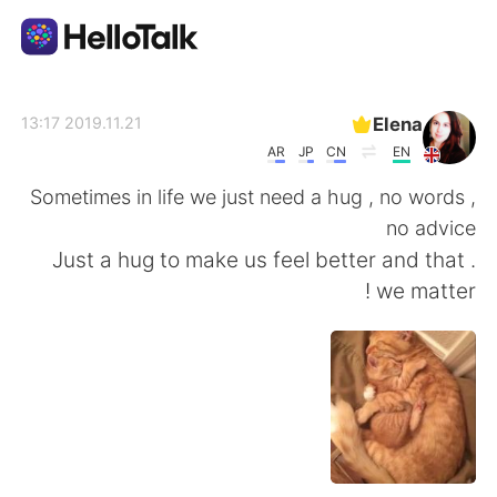
تطبيق تبادل اللغة
Elena
2019.11.21 13:17
AR
JP
CN
EN
AI Grammar Checker
Sometimes in life we just need a hug , no words ,
no advice
العربية
. Just a hug to make us feel better and that
we matter !
English
简体中文
繁體中文
Español
Français
Deutsch