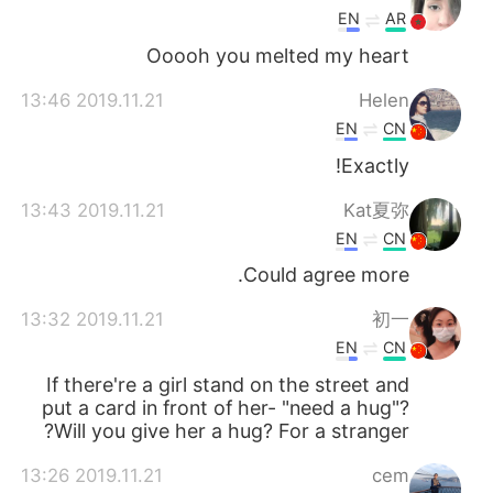
EN
AR
Ooooh you melted my heart
2019.11.21 13:46
Helen
EN
CN
Exactly!
2019.11.21 13:43
Kat夏弥
EN
CN
Could agree more.
2019.11.21 13:32
初一
EN
CN
If there're a girl stand on the street and
put a card in front of her- "need a hug"?
Will you give her a hug? For a stranger?
2019.11.21 13:26
cem