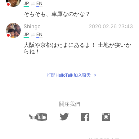
JP
EN
そもそも、車庫なのかな？
Shingo
2020.02.26 23:43
JP
EN
大阪や京都はたまにあるよ！ 土地が狭いか
らね！
Yukio
2020.02.26 23:41
JP
EN
打開HelloTalk加入聊天
@Kimmi キミー
I’m positive it’s not
normal. Because there are not several
parking lots and are so expensive. In
addition the small types of cars like that
關注我們
doesn’t need to get qualifications of
parking lots besides the big ones . That’s
why that dose.
Kimmi キミー
2020.02.26 23:41