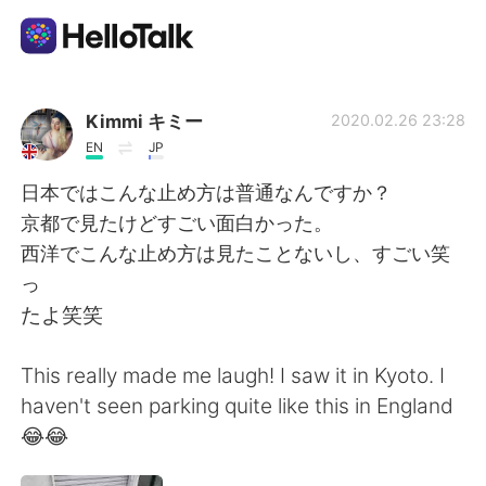
語言交換應用
Kimmi キミー
2020.02.26 23:28
EN
JP
AI Grammar Checker
日本ではこんな止め方は普通なんですか？
京都で見たけどすごい面白かった。
繁體中文
西洋でこんな止め方は見たことないし、すごい笑
っ
たよ笑笑
English
简体中文
This really made me laugh! I saw it in Kyoto. I
Español
العربية
haven't seen parking quite like this in England
😂😂
Français
Deutsch