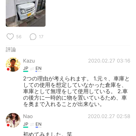
日本語
한국어
Русский
ไทย
Indonesia
Italiano
56
17
Türkçe
Tiếng Việt
評論
Kazu
2020.02.27 03:16
Português
JP
EN
2つの理由が考えられます。 1.元々、車庫と
しての使用を想定していなかった倉庫を、
車庫として無理をして使用している。 2.車
の後方に一時的に物を置いているため、車
を奥まで入れることが出来ない。
Nao
2020.02.27 02:58
JP
EN
初めてみました。笑