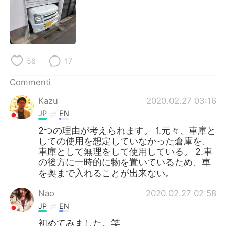
Deutsch
日本語
한국어
Русский
ไทย
Indonesia
56
17
Türkçe
Tiếng Việt
Commenti
Kazu
2020.02.27 03:16
Português
JP
EN
2つの理由が考えられます。 1.元々、車庫と
しての使用を想定していなかった倉庫を、
車庫として無理をして使用している。 2.車
の後方に一時的に物を置いているため、車
を奥まで入れることが出来ない。
Nao
2020.02.27 02:58
JP
EN
初めてみました。笑