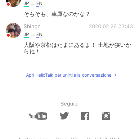
JP
EN
そもそも、車庫なのかな？
Shingo
2020.02.26 23:43
JP
EN
大阪や京都はたまにあるよ！ 土地が狭いか
らね！
Yukio
2020.02.26 23:41
JP
EN
Apri HelloTalk per unirti alla conversazione
@Kimmi キミー
I’m positive it’s not
normal. Because there are not several
parking lots and are so expensive. In
addition the small types of cars like that
Seguici
doesn’t need to get qualifications of
parking lots besides the big ones . That’s
why that dose.
Kimmi キミー
2020.02.26 23:41