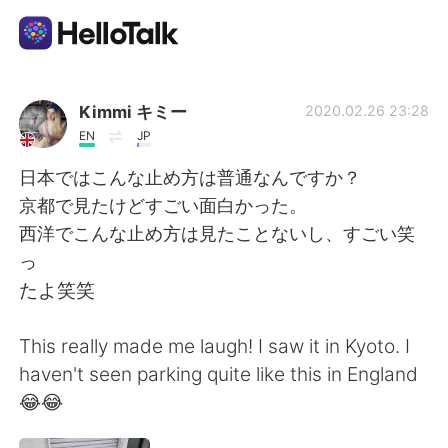
App di scambio linguistico
Kimmi キミー
2020.02.26 23:28
EN
JP
AI Grammar Checker
日本ではこんな止め方は普通なんですか？
京都で見たけどすごい面白かった。
Italiano
西洋でこんな止め方は見たことないし、すごい笑
っ
たよ笑笑
English
简体中文
This really made me laugh! I saw it in Kyoto. I
繁體中文
Español
haven't seen parking quite like this in England
😂😂
العربية
Français