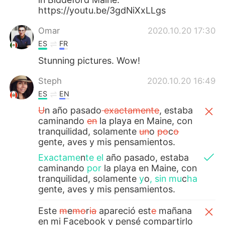
https://youtu.be/3gdNiXxLLgs
Omar
2020.10.20 17:30
ES
FR
Stunning pictures. Wow!
Steph
2020.10.20 16:49
ES
EN
U
n año pasado
exactamente
, estaba
caminando
en
la playa en Maine, con
tranquilidad, solamente
un
o
po
c
o
gente, aves y mis pensamientos.
Exactame
n
te el
año pasado, estaba
caminando
por
la playa en Maine, con
tranquilidad, solamente
y
o
,
sin
mu
c
ha
gente, aves y mis pensamientos.
Este
m
e
mo
r
ia
apareció est
e
mañana
en mi Facebook y pensé compartirlo