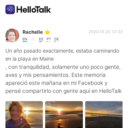
Ứng dụng trao đổi ngôn ngữ
Rachelle
2020.10.20 12:33
EN
ES
PT
DE
AI Grammar Checker
Un año pasado exactamente, estaba caminando
en la playa en Maine
Tiếng Việt
, con tranquilidad, solamente uno poco gente,
aves y mis pensamientos. Este memoria
apareció este mañana en mi Facebook y
English
简体中文
pensé compartirlo con gente aquí en HelloTalk
繁體中文
Español
العربية
Français