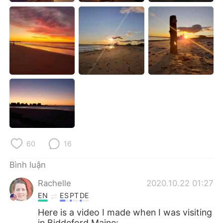
Deutsch
日本語
한국어
Русский
ไทย
Indonesia
Italiano
Türkçe
Português
60
16
Bình luận
Rachelle
2020.10.22 01:27
EN
ES
PT
DE
Here is a video I made when I was visiting
in Biddeford Maine: