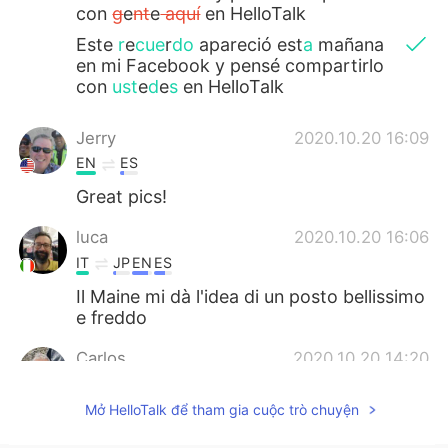
con
g
e
nt
e
aquí
en HelloTalk
Este
r
e
cue
r
do
apareció est
a
mañana
en mi Facebook y pensé compartirlo
con
ust
e
d
e
s
en HelloTalk
Jerry
2020.10.20 16:09
EN
ES
Great pics!
luca
2020.10.20 16:06
IT
JP
EN
ES
Il Maine mi dà l'idea di un posto bellissimo
e freddo
Carlos
2020.10.20 14:20
ES
EN
Mở HelloTalk để tham gia cuộc trò chuyện
Muy lindo lugar! Hermosas fotos!