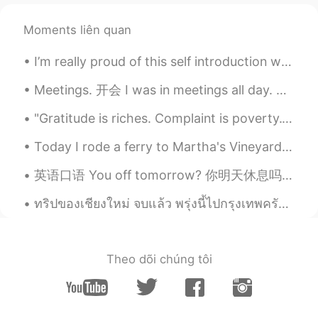
Francisca C
2020.10.20 14:00
ES
EN
Moments liên quan
Nice photos!!
I’m really proud of this self introduction where I got all my favorite Arab country flags and wri...
caramel
2020.10.20 13:14
Meetings. 开会 I was in meetings all day. 白天开会 I was stuck in a meeting. 被困在会议上 Got held up in a m...
ES
EN
"Gratitude is riches. Complaint is poverty." -Doris Day “感恩就是财富。抱怨就是贫穷。” -多丽丝·戴 "감사함은 재물이다. 불만은...
Hermosas fotografías!!! Gracias por
compartir😉😊
Today I rode a ferry to Martha's Vineyard. Martha's Vineyard is an island southeast of Boston. Th...
Solange
2020.10.20 12:45
英语口语 You off tomorrow? 你明天休息吗 Tu n'as pas de travail demain? 这是很native，不用说are you... 就说you...?...
ES
EN
ทริปของเชียงใหม่ จบแล้ว พรุ่งนี้ไปกรุงเทพครับ รู้สึกเสน่ห์ของประเทศไทยค่ะ อยากที่จะสร้างเพื่อนค่ะ...
Un
año pasado exactamente, estaba
caminando en la playa en Maine, con
tranquilidad,
solamente uno
poc
o
gente, aves y mis pensamientos.
Theo dõi chúng tôi
El
año pasado exactamente, estaba
caminando en la playa en Maine, con
tranquilidad, poc
a
gente, aves y mis
pensamientos.