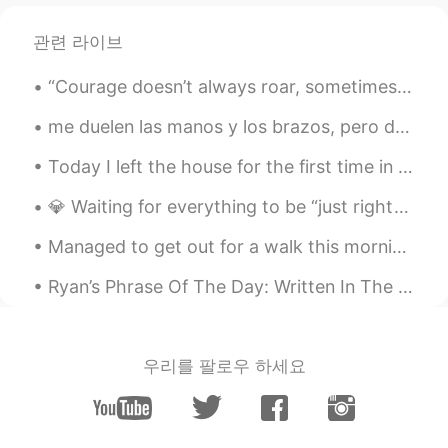
Francisca C
2020.10.20 14:00
ES
EN
관련 라이브
Nice photos!!
“Courage doesn’t always roar, sometimes it’s the quiet voice at the end of the day whispering ‘I ...
caramel
2020.10.20 13:14
me duelen las manos y los brazos, pero dejar de fumar no es una opción manos - hands brazos - a...
ES
EN
Today I left the house for the first time in a month, I seemed to have forgotten what the outside...
Hermosas fotografías!!! Gracias por
compartir😉😊
💎 Waiting for everything to be “just right” is an ineffective strategy to move closer to your dr...
Solange
2020.10.20 12:45
Managed to get out for a walk this morning before the rain. Love our countryside! What I'm not l...
ES
EN
Ryan’s Phrase Of The Day: Written In The Stars Meaning: Fate/destiny Example (1): “My Grandad ...
Un
año pasado exactamente, estaba
caminando en la playa en Maine, con
tranquilidad,
solamente uno
poc
o
gente, aves y mis pensamientos.
우리를 팔로우 하세요
El
año pasado exactamente, estaba
caminando en la playa en Maine, con
tranquilidad, poc
a
gente, aves y mis
pensamientos.