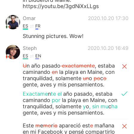
https://youtu.be/3gdNiXxLLgs
Omar
2020.10.20 17:30
ES
FR
Stunning pictures. Wow!
Steph
2020.10.20 16:49
ES
EN
U
n año pasado
exactamente
, estaba
caminando
en
la playa en Maine, con
tranquilidad, solamente
un
o
po
c
o
gente, aves y mis pensamientos.
Exactame
n
te el
año pasado, estaba
caminando
por
la playa en Maine, con
tranquilidad, solamente
y
o
,
sin
mu
c
ha
gente, aves y mis pensamientos.
Este
m
e
mo
r
ia
apareció est
e
mañana
en mi Facebook y pensé compartirlo