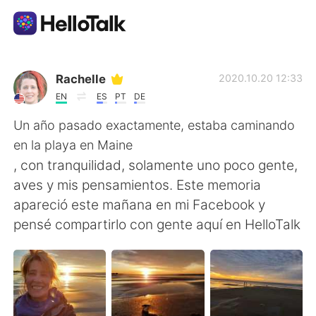
언어 교환 앱
Rachelle
2020.10.20 12:33
EN
ES
PT
DE
AI Grammar Checker
Un año pasado exactamente, estaba caminando
en la playa en Maine
한국어
, con tranquilidad, solamente uno poco gente,
aves y mis pensamientos. Este memoria
apareció este mañana en mi Facebook y
English
简体中文
pensé compartirlo con gente aquí en HelloTalk
繁體中文
Español
العربية
Français