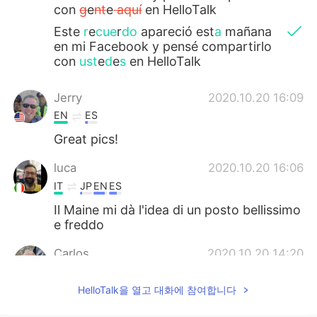
con
g
e
nt
e
aquí
en HelloTalk
Este
r
e
cue
r
do
apareció est
a
mañana
en mi Facebook y pensé compartirlo
con
ust
e
d
e
s
en HelloTalk
Jerry
2020.10.20 16:09
EN
ES
Great pics!
luca
2020.10.20 16:06
IT
JP
EN
ES
Il Maine mi dà l'idea di un posto bellissimo
e freddo
Carlos
2020.10.20 14:20
ES
EN
HelloTalk을 열고 대화에 참여합니다
Muy lindo lugar! Hermosas fotos!