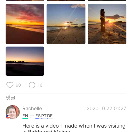
Deutsch
日本語
Русский
ไทย
Indonesia
Italiano
Türkçe
Tiếng Việt
Português
60
16
댓글
Rachelle
2020.10.22 01:27
EN
ES
PT
DE
Here is a video I made when I was visiting
in Biddeford Maine: