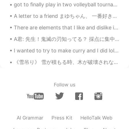
got to finally play in two volleyball tournaments over the weekend!!! so happy to be able to play...
A letter to a friend まゆちゃん、 一番好きな友人は大学に出発するという噂を聞いた！いいえ！大好きだよ！私たちは一緒にたくさん経験がありました。例えば、こたつルームに勉強...
There are elements that I like and dislike in each. 😊 I completely have an obsession with interio...
A君: 先生！鬼滅の刃知ってる？ 採点に集中してるふりしてるエル: ん？なに？ A君: 鬼滅の刃！ エル:ん？羊の前歯？ A君: ...違うよ！先生、聞いて！鬼滅の刃！ エル: だからなんで羊の...
I wanted to try to make curry and I did lol but I used pork instead of beef and I used noodles in...
《雪吊り》 雪が積もる時、木が破壊されないための予防作用である。 雪国から雪国へ来たにしても、こんな飾り？保護？初めてみた。山形のとごに行っても、どこ見ても、必ず雪吊りがいっぱいで、付ける...
Follow us
AI Grammar
Press Kit
HelloTalk Web