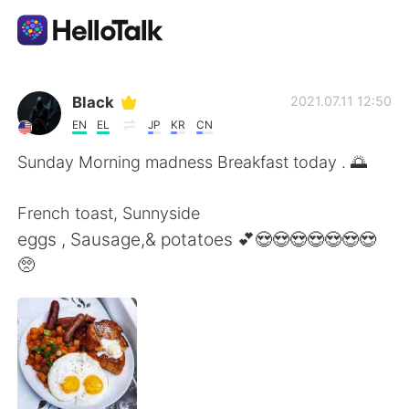
Language Exchange App
Black
2021.07.11 12:50
EN
EL
JP
KR
CN
AI Grammar Checker
Sunday Morning madness Breakfast today . 🌅
English
French toast, Sunnyside
eggs , Sausage,& potatoes 💕😍😍😍😍😍😍😍
🥺
简体中文
繁體中文
Español
العربية
Français
Deutsch