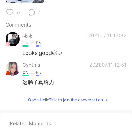
日本語
한국어
57
2
Русский
ไทย
Comments
Indonesia
Italiano
花花
2021.07.11 13:32
CN
EN
Türkçe
Tiếng Việt
Looks good😍☺
Português
Cynthia
2021.07.11 12:51
CN
EN
这肠子真给力
Open HelloTalk to join the conversation
Related Moments