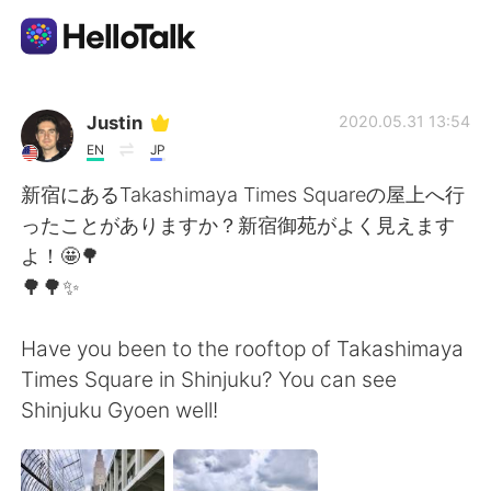
Sprachaustausch-App
Justin
2020.05.31 13:54
EN
JP
AI Grammar Checker
新宿にあるTakashimaya Times Squareの屋上へ行
ったことがありますか？新宿御苑がよく見えます
Deutsch
よ！🤩🌳
🌳🌳✨
English
简体中文
Have you been to the rooftop of Takashimaya
Times Square in Shinjuku? You can see
繁體中文
Español
Shinjuku Gyoen well!
العربية
Français