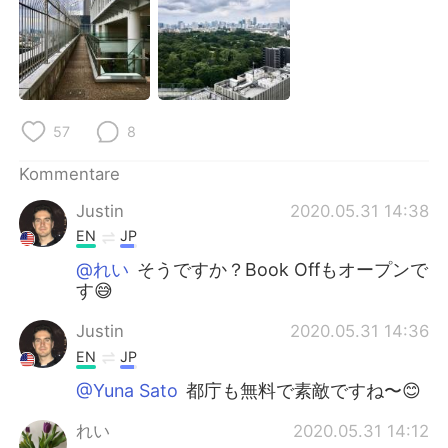
日本語
한국어
Русский
ไทย
Indonesia
Italiano
57
8
Türkçe
Tiếng Việt
Kommentare
Português
Justin
2020.05.31 14:38
EN
JP
@れい
そうですか？Book Offもオープンで
す😅
Justin
2020.05.31 14:36
EN
JP
@Yuna Sato
都庁も無料で素敵ですね〜😊
れい
2020.05.31 14:12