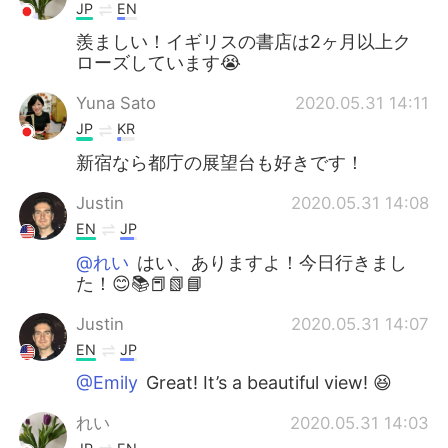
JP
EN
羨ましい！イギリスの書店は2ヶ月以上ク
ローズしています😭
Yuna Sato
2020.05.31 14:11
JP
KR
新宿なら都庁の展望台も好きです！
Justin
2020.05.31 14:08
EN
JP
@れい
はい、ありますよ！今日行きまし
た！😊📚📕📗📘
Justin
2020.05.31 14:07
EN
JP
@Emily
Great! It’s a beautiful view! 😆
れい
2020.05.31 14:03