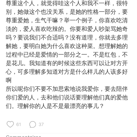
日本語
한국어
尊重这个人，就觉得哇这个人和我不一样，很特
别，她做这个也没关系，是她的性格一部分，要
Русский
ไทย
尊重爱她，生气干嘛？举一个例子，你喜欢吃清
淡的，爱人喜欢吃辣的。你要和爱人吵架骂她奇
Indonesia
Italiano
吗？要说我们不合适吗？没有道理，你就去多理
解她，要明白她为什么喜欢这种菜。想理解她的
Türkçe
Tiếng Việt
过程中已经是爱情的一部分之一。不是红包，不
是花儿。我知道有的时候这些东西可以让对方开
Português
心，可多理解多知道对方是什么样儿的人该多好
啊
所以呢你们不要不加思索地说我爱你，要去陪伴
你们爱的人，去和他们说话要理解他们真的爱他
们。理解你的人是不是最漂亮的事儿？
61
37