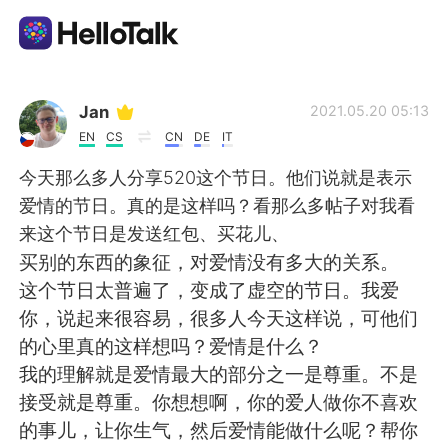
Appli d'échange linguistique
Jan
2021.05.20 05:13
EN
CS
CN
DE
IT
AI Grammar Checker
今天那么多人分享520这个节日。他们说就是表示
爱情的节日。真的是这样吗？看那么多帖子对我看
Français
来这个节日是发送红包、买花儿、
买别的东西的象征，对爱情没有多大的关系。
这个节日太普遍了，变成了虚空的节日。我爱
English
简体中文
你，说起来很容易，很多人今天这样说，可他们
的心里真的这样想吗？爱情是什么？
繁體中文
Español
我的理解就是爱情最大的部分之一是尊重。不是
接受就是尊重。你想想啊，你的爱人做你不喜欢
العربية
Deutsch
的事儿，让你生气，然后爱情能做什么呢？帮你