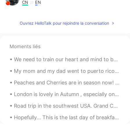
CN
EN
@小七
一句话就暴露内心，爱情需要物行动
没错，但为啥直接强调自私的男人呢，相爱
Ouvrez HelloTalk pour rejoindre la conversation
本就是相互的！
Галина_Galina
2021.05.20 07:45
CN
RU
Moments liés
Can’t agree with you more🤝🤝
We need to train our heart and mind to be strong and become a great person and think for everyone...
Lydia
2021.05.20 07:05
My mom and my dad went to puerto rico to spend time with my father family , now i feel lonely bec...
CN
EN
@Jan
哈哈😃我喜欢随便花🌸
Peaches and Cherries are in season now! Every year around this time the cherry and peach farms op...
Jan
2021.05.20 06:51
London is lovely in Autumn , especially on a sunny day . We had gorgeous weather on Monday ! It ...
EN
CS
CN
DE
IT
Road trip in the southwest USA. Grand Canyon, Palo Duro Canyon, Petrified Forest, Painted Desert,...
谢谢大家的看法。很多人说得很漂亮。我快
要上班了，没办法回复每个人的消息。我上
Hopefully... This is the last day of breakfast training at my workplace until Sunday.. We practi...
便可能用过不好的词表达我的意见和态度。
我同意每个人不一样，表达爱情的方式也不