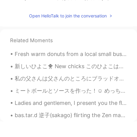
Open HelloTalk to join the conversation
Related Moments
Fresh warm donuts from a local small business They’re my favorite 🤤🤤🤤🤤 I eat too much on my day...
新しいひよこ🐥 New chicks このひよこは成熟になったら青い色の卵が生まれる When these chicks reach maturity, they’re able to lay...
私の父さんは父さんのところにブラッドオレンジのきを育ってる My dad has a blood orange tree at his place 私は柑橘が大好きだから、クリスマス休みに父...
ミートボールとソースを作った！☺️ めっちゃ美味しい！本当に俺が作ったの？レストランの味がする！🥰 日本は昼ごはんの時だね？😅 いつか、電話したいな！ビデオチャットもしてみたいけど。🤔 皆...
Ladies and gentlemen, I present you the flight deck of the Airbus A380, largest comercial passeng...
bas.tar.d 逆子(sakago) flirting the Zen master 無明(mumyou).. ． *plz dun pay any attention to 血(ketsu...