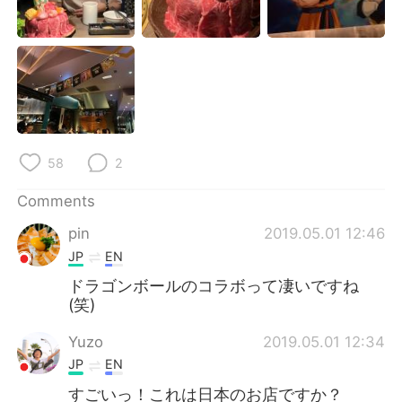
日本語
한국어
Русский
ไทย
Indonesia
Italiano
Türkçe
Tiếng Việt
58
2
Português
Comments
pin
2019.05.01 12:46
JP
EN
ドラゴンボールのコラボって凄いですね
(笑)
Yuzo
2019.05.01 12:34
JP
EN
すごいっ！これは日本のお店ですか？