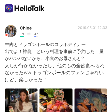
Language Exchange App
Chloe
2019.05.01 12:33
EN
JP
AI Grammar Checker
牛肉とドラゴンボールのコラボディナー！
出でよ！神龍！という料理を事前に予約した！量
English
がハンパないから、小食のお母さんと2
人しか行かなかったし、他のもの全然食べられ
なかったww ドラゴンボールのファンじゃない
简体中文
繁體中文
けど、楽しかった！
Español
العربية
Français
Deutsch