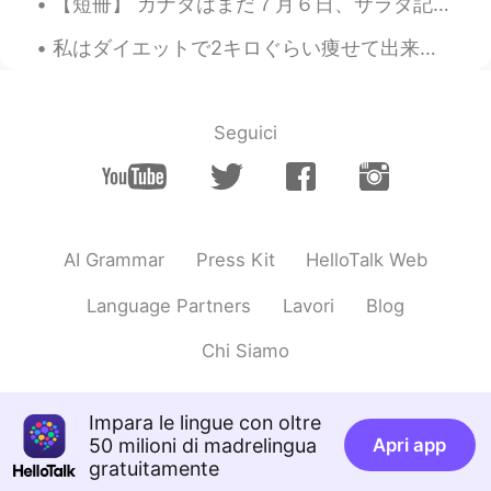
【短冊】 カナダはまだ７月６日、サラダ記念日です。 日本ではもう７月７日、七夕ですね。 サラダ記念日は実話ではないです。野球デートで唐揚げのお弁当が褒められたエピソードをアレンジした短歌です...
私はダイエットで2キロぐらい痩せて出来た I’ve lost about 2 kilograms on my diet ケトジェニックダイエットしてるので、体のケトーシスのレブルを分かるのため...
Seguici
AI Grammar
Press Kit
HelloTalk Web
Language Partners
Lavori
Blog
Chi Siamo
Impara le lingue con oltre
50 milioni di madrelingua
Apri app
gratuitamente