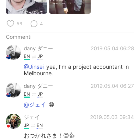
Deutsch
日本語
한국어
Русский
56
4
ไทย
Indonesia
Commenti
dany ダニー
2019.05.04 06:28
Türkçe
Tiếng Việt
EN
JP
Português
@Jinsei
yea, I'm a project accountant in
Melbourne.
dany ダニー
2019.05.04 06:27
EN
JP
@ジェイ
😁
ジェイ
2019.05.03 09:34
JP
EN
おつかれさま！😊👍