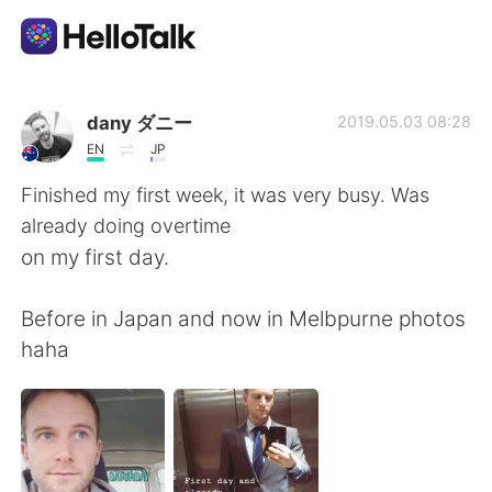
App di scambio linguistico
dany ダニー
2019.05.03 08:28
EN
JP
AI Grammar Checker
Finished my first week, it was very busy. Was
already doing overtime
Italiano
on my first day.
Before in Japan and now in Melbpurne photos
English
简体中文
haha
繁體中文
Español
العربية
Français