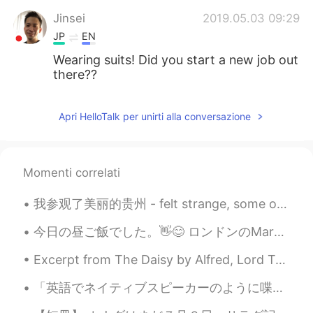
Jinsei
2019.05.03 09:29
JP
EN
Wearing suits! Did you start a new job out
there??
Apri HelloTalk per unirti alla conversazione
Momenti correlati
我参观了美丽的贵州 - felt strange, some of the locals noticed me from some advertisements 😂🤔 but they're a...
今日の昼ご飯でした。👋😊 ロンドンのMarugame Udonです。このレストランはとても新しいです。日本で行ったことがあります。😄👌 このうどんはかけでした。美味しかったです。 天ぷらは鶏肉と...
Excerpt from The Daisy by Alfred, Lord Tennyson. What more? we took our last adieu, And up the s...
「英語でネイティブスピーカーのように喋れるようになりた〜い！」と言っている人が多いです。 でも、その目標は多分無理と思います。 なぜかというと、人の性格は喋り方と繋がっているからです。 例...