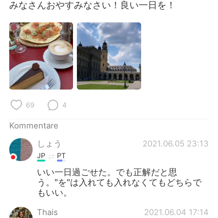
日本語
한국어
みなさんおやすみなさい！良い一日を！
Русский
ไทย
Indonesia
Italiano
Türkçe
Tiếng Việt
Português
69
4
Kommentare
しょう
2021.06.05 23:13
JP
PT
いい一日過ごせた。でも正解だと思
う。"を"は入れても入れなくてもどちらで
もいい。
Thais
2021.06.04 17:14