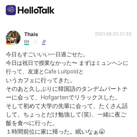
Sprachaustausch-App
Thais
2021.06.03 21:33
EN
JP
AI Grammar Checker
今日もすごいいい一日過ごせた。
今日は祝日で授業なかった〜 まずはミュンヘンに
Deutsch
行って、友達とCafe Luitpoldと
いうカフェに行ってきた。
そのあと久しぶりに韓国語のタンデムパートナ
English
简体中文
ーに会って、Hofgartenでリラックスした。
そして初めて大学の先輩に会って、たくさん話
繁體中文
Español
して、ちょっとだけ勉強して(笑)、一緒に夜ご
飯を食べに行った。
العربية
Français
１時間前位に家に帰った。眠いなぁ🥱