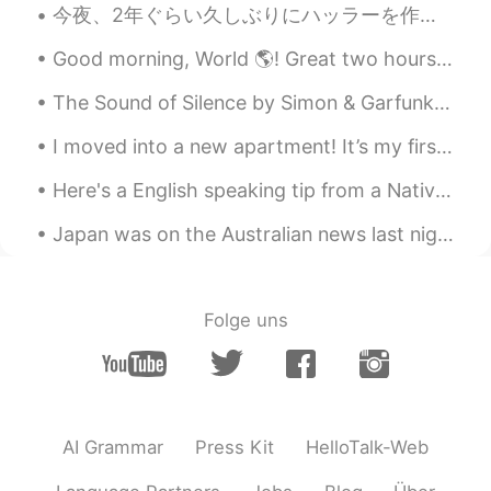
今夜、2年ぐらい久しぶりにハッラーを作った Tonight, I made challah for the first time in about 2 years 作り方がとても楽しいと思うの...
Good morning, World 🌎! Great two hours in the gym this morning! 💪🏽💪🏽 I actually watched the sun...
The Sound of Silence by Simon & Garfunkel. Part 2 of 2. "Fools," said I, "You do not know Sile...
I moved into a new apartment! It’s my first time living alone without a roommate! It’s a place t...
Here's a English speaking tip from a Native speaker: When you're trying to speak English for the...
Japan was on the Australian news last night. Reporters were explaining the “state of emergency” i...
Folge uns
AI Grammar
Press Kit
HelloTalk-Web