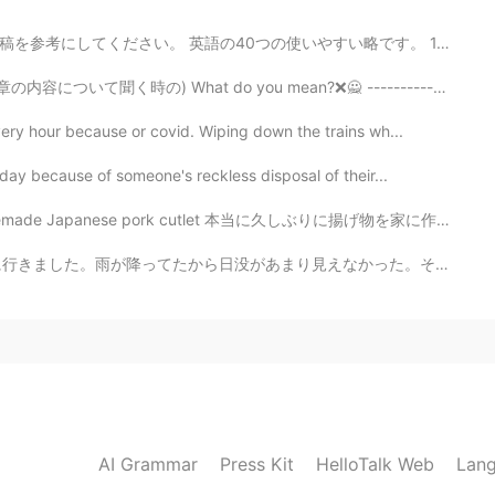
いやすい略です。 1. LOL → Laugh out loud 意味→笑笑笑、www 2. OMG → ...
at do you mean?❌🙅 ----------------------------------...
ery hour because or covid. Wiping down the trains wh...
day because of someone's reckless disposal of their...
se pork cutlet 本当に久しぶりに揚げ物を家に作った It really has been a...
があまり見えなかった。それでも、色々な面白いことが撮れました。子供の頃から写真を撮ってたけど昨日まで、稲妻の...
AI Grammar
Press Kit
HelloTalk Web
Lang