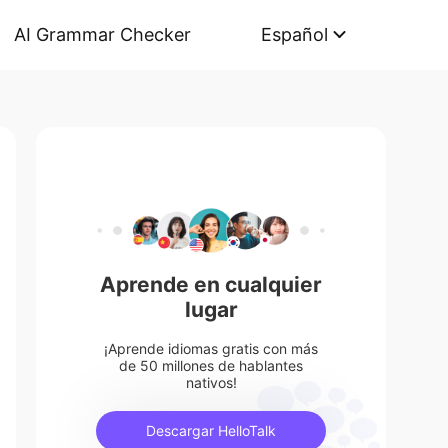
AI Grammar Checker
Español
Aprende en cualquier
lugar
¡Aprende idiomas gratis con más
de 50 millones de hablantes
nativos!
Descargar HelloTalk