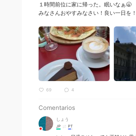
１時間前位に家に帰った。眠いなぁ🥱
みなさんおやすみなさい！良い一日を
69
4
Comentarios
しょう
JP
PT