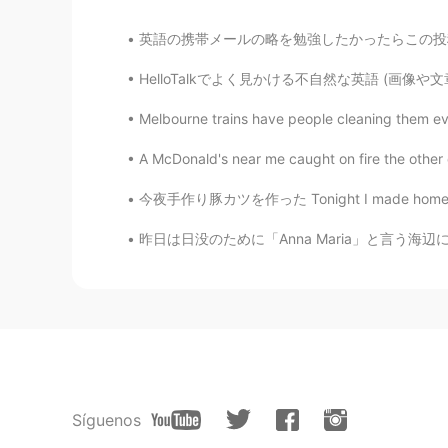
英語の携帯メールの略を勉強したかったらこの投稿を参考にしてください。 英語の40つの使
HelloTalkでよく見かける不自然な英語 (画像や文章の内容について聞く時の) Wh
Melbourne trains have people cleaning them ev
A McDonald's near me caught on fire the other 
今夜手作り豚カツを作った Tonight I made homemade Japane
昨日は日没のために「Anna Maria」と言う海辺に行きました。雨が降ってたから日没
Síguenos