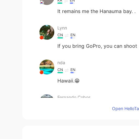
KR
EN
It remains me the Hanauma bay. .
Lynn
CN
EN
If you bring GoPro, you can shoot
nda
CN
EN
Hawaii.😁
Fernando Cobos
ES
EN
Open HelloTal
These place is beautiful
JaxAir