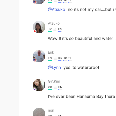
EN
KR
JP
TL
@Atsuko
no its not my car....but i
Atsuko
JP
EN
Wow !! it's so beautiful and water i
Erik
EN
KR
JP
TL
@Lynn
yes its waterproof
GY.Kim
KR
EN
I've ever been Hanauma Bay there 
non