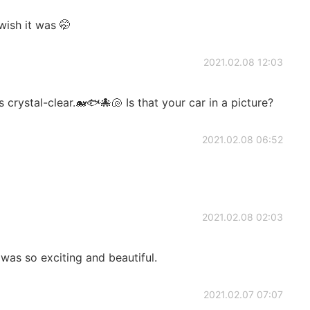
 wish it was 🤭
2021.02.08 12:03
s crystal-clear.🐋🐟🐙🐚 Is that your car in a picture?
2021.02.08 06:52
2021.02.08 02:03
was so exciting and beautiful.
2021.02.07 07:07