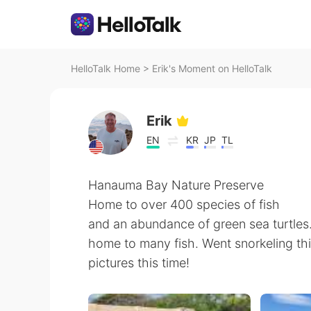
HelloTalk Home
>
Erik's Moment on HelloTalk
Erik
EN
KR
JP
TL
Hanauma Bay Nature Preserve
Home to over 400 species of fish
and an abundance of green sea turtles. 
home to many fish. Went snorkeling thi
pictures this time!