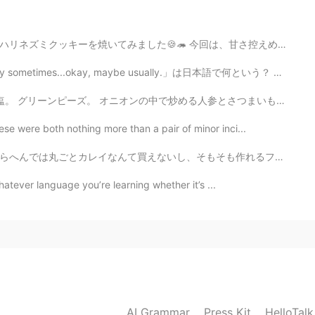
 今回は、甘さ控えめのバタークッキー！ チョコペンでかざってみましたが、針のところ難しかったです。 背中のと...
imes...okay, maybe usually.」は日本語で何という？ 東京ミッドタウンの夕方花見は...
炒める人参とさつまいも、ガーリックバッタのソース。 Tonight's dinner: Hamburg ...
e were both nothing more than a pair of minor inci...
もそも作れるフライパンもないし、困っている。 日本の学校で働いて、毎日給食を食べて本当によかったことは、カ...
that whatever language you’re learning whether it’s ...
AI Grammar
Press Kit
HelloTal