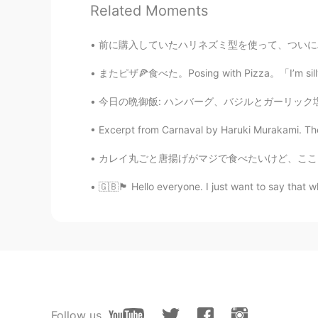
CN
EN
Related Moments
wow, nice view, peace
前に購入していたハリネズミ型を使って、ついにハリネズミクッキーを焼いてみました🍪🦔
またピザ🍕食べた。Posing with Pizza。「I’m silly somet
今日の晩御飯: ハンバーグ、バジルとガーリック塩。 グリーンピーズ。 オニオンの中で
Excerpt from Carnaval by Haruki Murakami. Thes
カレイ丸ごと唐揚げがマジで食べたいけど、ここらへんでは丸ごとカレイなんて買えないし、そ
🇬🇧🏴󠁧󠁢󠁥󠁮󠁧󠁿 Hello everyone. I just want to say 
Follow us