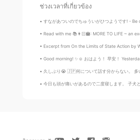
ช่วงเวลาที่เกี่ยวข้อง
Amanda
すながあついのでちゅういがひつようです! - Be careful, the sand
CN
EN
听你的声音，好熟悉，想起那个小老
Read with me 📚👩🏻‍🏫: MORE TO LIFE ~ an exce
Excerpt from On the Limits of State Action by 
oui.
CN
EN
Good morning! ✨☺️ おはよう！ 早安！ Yesterday and 
I like the sound
久しぶり😭 🇯🇵何について話す分からない。 多いかきましたけど、久しぶりですので、
今日も頭が痛いがあるので二度寝します。 子犬と一緒に寄り添っています。❤️ 昨日、他公園
momo
CN
EN
The picture is beautiful