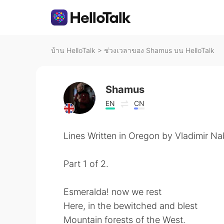
บ้าน HelloTalk
>
ช่วงเวลาของ Shamus บน HelloTalk
Shamus
EN
CN
Lines Written in Oregon by Vladimir N
Part 1 of 2.
Esmeralda! now we rest
Here, in the bewitched and blest
Mountain forests of the West.