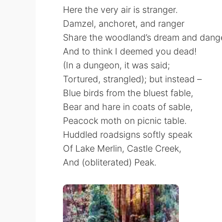
Here the very air is stranger.
Damzel, anchoret, and ranger
Share the woodland’s dream and dang
And to think I deemed you dead!
(In a dungeon, it was said;
Tortured, strangled); but instead –
Blue birds from the bluest fable,
Bear and hare in coats of sable,
Peacock moth on picnic table.
Huddled roadsigns softly speak
Of Lake Merlin, Castle Creek,
And (obliterated) Peak.