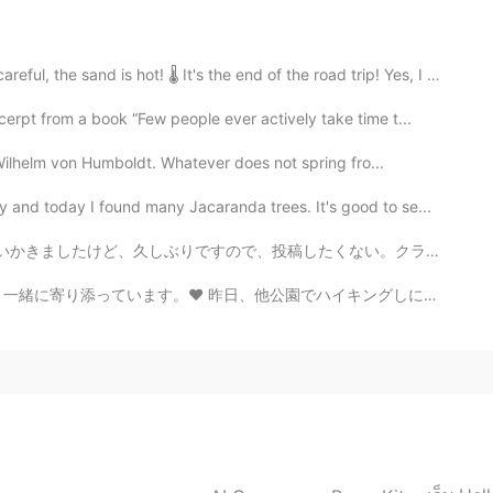
2019.11.21 13:08
 is hot! 🌡 It's the end of the road trip! Yes, I man...
鼠的故事
rpt from a book “Few people ever actively take time t...
Wilhelm von Humboldt. Whatever does not spring fro...
2019.11.21 08:54
today I found many Jacaranda trees. It's good to se...
投稿したくない。クラスとか仕事とか忙しすぎて、勉強するの時間がない。まだ少し勉強するけど、十分ではない。 日...
でハイキングしに行きました。この公園の方が大きいです！ 今日、ロケットを持って打ち上げまーす。ロケットにカ...
2019.11.21 08:51