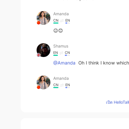
Amanda
CN
EN
😉😊
Shamus
EN
CN
@Amanda
Oh I think I know whic
Amanda
CN
EN
就是前一段时间，在Hello talk上
เปิด HelloTa
Shamus
EN
CN
@Amanda
Which little mouse? 😅