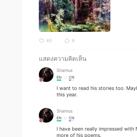
65
9
แสดงความคิดเห็น
Shamus
EN
CN
I want to read his stories too. May
this year.
Shamus
EN
CN
I have been really impressed with 
more of his poems.