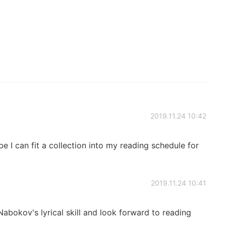
2019.11.24 10:42
be I can fit a collection into my reading schedule for
2019.11.24 10:41
Nabokov's lyrical skill and look forward to reading