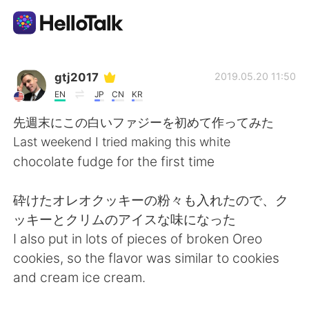
แอปแลกเปลี่ยนทางภาษา
gtj2017
2019.05.20 11:50
EN
JP
CN
KR
AI Grammar Checker
先週末にこの白いファジーを初めて作ってみた
Last weekend I tried making this white
ไทย
chocolate fudge for the first time
砕けたオレオクッキーの粉々も入れたので、ク
English
简体中文
ッキーとクリムのアイスな味になった
I also put in lots of pieces of broken Oreo
繁體中文
Español
cookies, so the flavor was similar to cookies
and cream ice cream.
العربية
Français