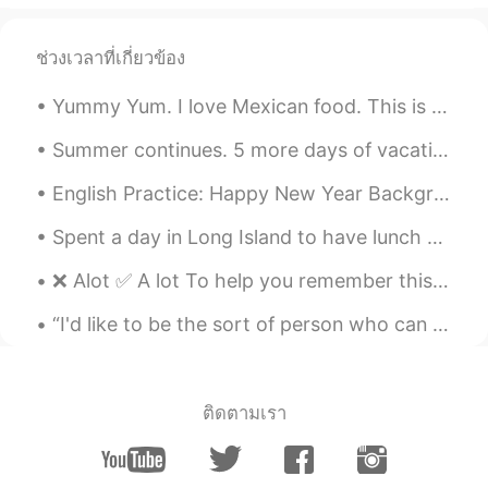
JP
EN
素敵なお父さんを持っている息子さんは幸
ช่วงเวลาที่เกี่ยวข้อง
せですね😊😊😊💕
Yummy Yum. I love Mexican food. This is called a "Huarache" The bottom is a fried tortilla. To...
amy
2019.05.20 13:58
JP
EN
Summer continues. 5 more days of vacation 4am start Tokyo -> Hakone -> Izu. Solo Camping, Co...
砕けたオレオクッキーの粉
々
も入れた
English Practice: Happy New Year Background: Today is the first day of 2020!! It is important ...
ので、クッキーとクリムのアイスな味
になった
Spent a day in Long Island to have lunch at the Oheka Castle! This is the castle from Taylor Swif...
砕けたオレオクッキーの粉も入れたの
で、クッキーとクリ
ー
ムのアイスな味
❌ Alot ✅ A lot To help you remember this: A lot / a little / a bit - all of these phrases are ...
になった
“I'd like to be the sort of person who can enjoy things at the time, instead of having to go back...
こんな味がとても好きだから、将来
に
もっと作りたい〜🤤
こんな味がとても好きだから、将来も
ติดตามเรา
っと作りたい〜🤤
あゆみ ayumi
2019.05.20 12:25