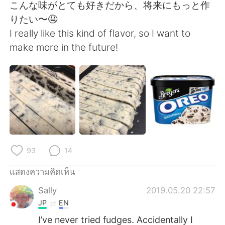
Deutsch
日本語
こんな味がとても好きだから、将来にもっと作
りたい〜🤤
한국어
Русский
I really like this kind of flavor, so I want to
make more in the future!
Indonesia
Italiano
Türkçe
Tiếng Việt
Português
93
14
แสดงความคิดเห็น
Sally
2019.05.20 22:57
JP
EN
I’ve never tried fudges. Accidentally I