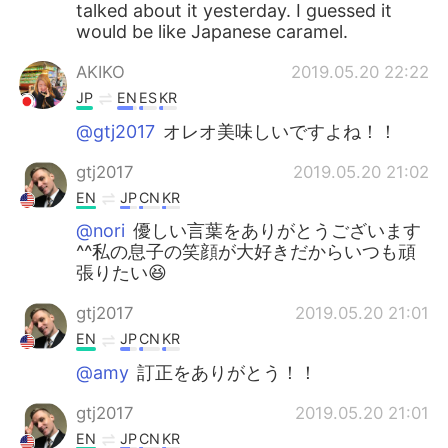
talked about it yesterday. I guessed it
would be like Japanese caramel.
AKIKO
2019.05.20 22:22
JP
EN
ES
KR
@gtj2017
オレオ美味しいですよね！！
gtj2017
2019.05.20 21:02
EN
JP
CN
KR
@nori
優しい言葉をありがとうございます
^^私の息子の笑顔が大好きだからいつも頑
張りたい😆
gtj2017
2019.05.20 21:01
EN
JP
CN
KR
@amy
訂正をありがとう！！
gtj2017
2019.05.20 21:01
EN
JP
CN
KR