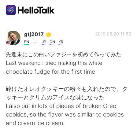
Aplicativo de troca de idioma
gtj2017
2019.05.20 11:50
EN
JP
CN
KR
AI Grammar Checker
先週末にこの白いファジーを初めて作ってみた
Last weekend I tried making this white
Português
chocolate fudge for the first time
砕けたオレオクッキーの粉々も入れたので、ク
English
简体中文
ッキーとクリムのアイスな味になった
I also put in lots of pieces of broken Oreo
繁體中文
Español
cookies, so the flavor was similar to cookies
and cream ice cream.
العربية
Français