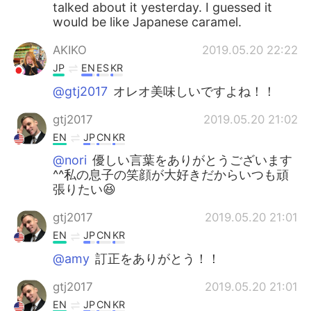
talked about it yesterday. I guessed it
would be like Japanese caramel.
AKIKO
2019.05.20 22:22
JP
EN
ES
KR
@gtj2017
オレオ美味しいですよね！！
gtj2017
2019.05.20 21:02
EN
JP
CN
KR
@nori
優しい言葉をありがとうございます
^^私の息子の笑顔が大好きだからいつも頑
張りたい😆
gtj2017
2019.05.20 21:01
EN
JP
CN
KR
@amy
訂正をありがとう！！
gtj2017
2019.05.20 21:01
EN
JP
CN
KR