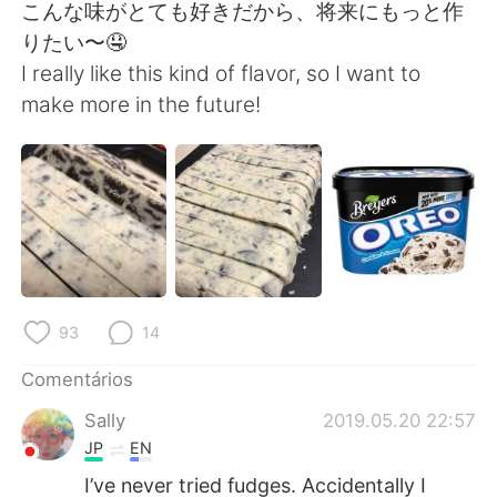
Deutsch
日本語
こんな味がとても好きだから、将来にもっと作
りたい〜🤤
한국어
Русский
I really like this kind of flavor, so I want to
make more in the future!
ไทย
Indonesia
Italiano
Türkçe
Tiếng Việt
93
14
Comentários
Sally
2019.05.20 22:57
JP
EN
I’ve never tried fudges. Accidentally I