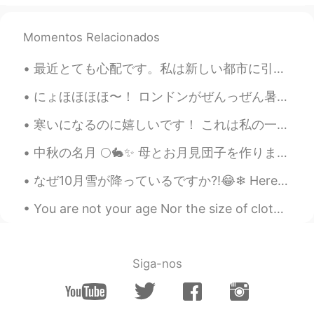
JP
EN
素敵なお父さんを持っている息子さんは幸
Momentos Relacionados
せですね😊😊😊💕
最近とても心配です。私は新しい都市に引っ越して、新しい学校と新しい仕事を始めなければなりません。私は一人でいるのが怖くて、すべてが不可能だと感じています。しかし、今日私はこの蝶を一人で見ました、...
amy
2019.05.20 13:58
JP
EN
にょほほほほ〜！ ロンドンがぜんっぜん暑くないのに アレックスはまたアイスキャンデー作っとるでぇ 今日のお味は 苺ラズベリーとケフィア〜 今回はあんばいよくて美味しかった！ Ohohohooo...
砕けたオレオクッキーの粉
々
も入れた
寒いになるのに嬉しいです！ これは私の一番好きな季節です。葉が色を変えるときに。 良い冬である多く雪が降るといいです。 昨日、散歩しました。本当に綺麗でした！ 夫は息子石をスキップする方法を教...
ので、クッキーとクリムのアイスな味
になった
中秋の名月 🌕🐇✨ 母とお月見団子を作りました 🎑 夜空を見上げると、お月様がそっと優しく見守ってくれてるみたいでホッとしますね (*´˘`*) 日本はもう金曜日の夜かな？ みなさん、一...
砕けたオレオクッキーの粉も入れたの
で、クッキーとクリ
ー
ムのアイスな味
なぜ10月雪が降っているですか?!😂❄ Here is a great quote in the book I'm reading. People are constantly lost in...
になった
You are not your age Nor the size of clothes you wear You are not a weight Or the color of your h...
こんな味がとても好きだから、将来
に
もっと作りたい〜🤤
こんな味がとても好きだから、将来も
Siga-nos
っと作りたい〜🤤
あゆみ ayumi
2019.05.20 12:25