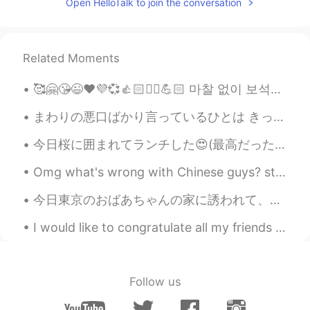
Open HelloTalk to join the conversation
Related Moments
🥰🤗😘😉❤️💜💞👍🏻✌🏻💪🏻 마찰 없이 보석을 광나게 할 수 없듯 시련 없이 사람을 완전하게 할수 없다. The gem cannot be polished without fri...
まわりの悪口ばかり言っているひとは きっと、まわりからも悪く言われてる。 まわりをバカにしているひとは きっと、まわりからもバカにされてる。 まわりに笑顔をふりまいているひとは きっと、笑顔...
今日桜に囲まれてランチした😍(最高だった) 10分で食べて、20分たくさん桜と自撮り撮ったw そして、今日気づいたのは、私桜🌸が本当に好き😱❤ 滅多に出かけたくない私でも、今日、昼間に会社の近...
Omg what's wrong with Chinese guys? stop sending me marriage or love proposal's 😂😁😈i will post...
今日東京のおばあちゃんの家に誘われて、すごく良い正月を過ごせた☺ おばあちゃんの息子、娘、孫、他の家族と私を含めて9人で笑いながらたくさん話しをして、たくさん食べて最高の日だったよ🥰🥰 後は、...
I would like to congratulate all my friends in China for the completion of 70 years! Happy nation...
Follow us