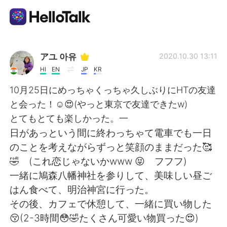
Language Exchange App
アユ 아유
2020.10.30 13:11
HI
EN
JP
KR
AI Grammar Checker
10月25日にめっちゃくっちゃ久しぶりにHTの友達
と会った！☺😍(やっと東京で友達できたw)
English
とてもとても楽しかった。一
日があっという間に終わっちゃて電車でも一日
のことを考えながらずっと笑顔のままだった🥰
简体中文
繁體中文
🤣 (これ恋じゃないかwww 😝 フフフ)
一緒に鳩森八幡神社を参りして、美味しい昼ご
Español
العربية
はん食べて、明治神宮に行った。
その後、カフェで休憩して、一緒に買い物した
Français
Deutsch
😚(2-3時間😳🤣たくさん可愛い物買った😍)