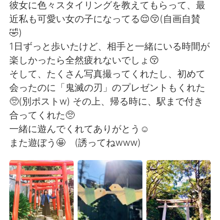
日本語
한국어
彼女に色々スタイリングを教えてもらって、最
近私も可愛い女の子になってる😌😚(自画自賛
Русский
ไทย
🤣)
1日ずっと歩いたけど、相手と一緒にいる時間が
Indonesia
Italiano
楽しかったら全然疲れないでしょ😚
そして、たくさん写真撮ってくれたし、初めて
Türkçe
Tiếng Việt
会ったのに「鬼滅の刃」のプレゼントもくれた
🥺(別ポストw) その上、帰る時に、駅まで付き
Português
合ってくれた🥺
一緒に遊んでくれてありがとう☺️
また遊ぼう🤩 (誘ってねwww)