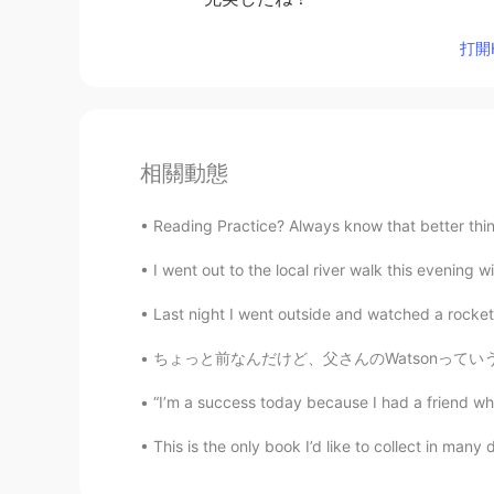
打開H
相關動態
Reading Practice? Always know that better thing
I went out to the local river walk this evening w
Last night I went outside and watched a rocket 
ちょっと前なんだけど、父さんのWatsonっていう犬は4歳になりました！コロナのせいであ
“I’m a success today because I had a friend who 
This is the only book I’d like to collect in many d