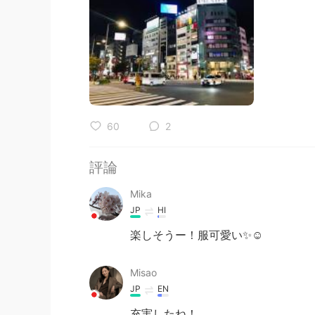
60
2
評論
Mika
JP
HI
楽しそうー！服可愛い✨☺️
Misao
JP
EN
充実したね！