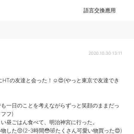
語言交換應用
2020.10.30 13:11
にHTの友達と会った！☺😍(やっと東京で友達でき
でも一日のことを考えながらずっと笑顔のままだっ
フフフ)
しい昼ごはん食べて、明治神宮に行った。
た😚(2-3時間😳🤣たくさん可愛い物買った😍)