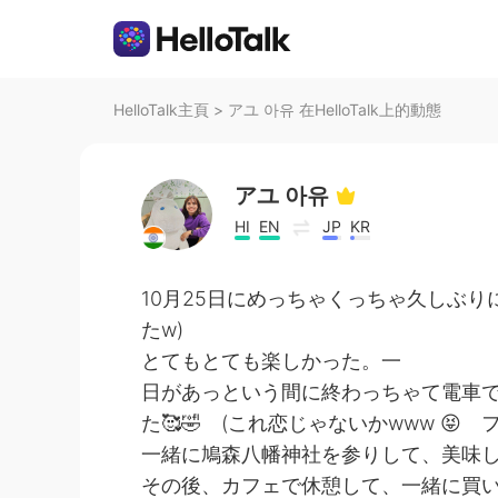
HelloTalk主頁
>
アユ 아유 在HelloTalk上的動態
アユ 아유
HI
EN
JP
KR
10月25日にめっちゃくっちゃ久しぶり
たw)
とてもとても楽しかった。一
日があっという間に終わっちゃて電車
た🥰🤣 (これ恋じゃないかwww 😝 
一緒に鳩森八幡神社を参りして、美味
その後、カフェで休憩して、一緒に買い物し