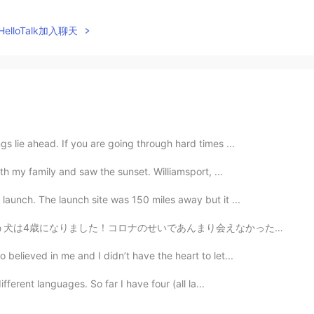
elloTalk加入聊天
s lie ahead. If you are going through hard times ...
ith my family and saw the sunset. Williamsport, ...
launch. The launch site was 150 miles away but it ...
んまり会えなかったけど、父さんからこの写真をもらえて、幸せだった！(o^^o) 大変な時期でもありがたいこ...
believed in me and I didn’t have the heart to let...
ifferent languages. So far I have four (all la...