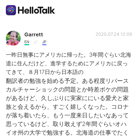
Sprachaustausch-App
Garrett
2020.07.24 12:09
EN
JP
AI Grammar Checker
一昨日無事にアメリカに帰った。3年間ぐらい北海
道に住んだけど、進学するためにアメリカに戻っ
Deutsch
てきて、８月17日から日本語の
翻訳者の勉強を始める予定。ある程度リバース
カルチャーショックの問題とか時差ボケの問題
English
简体中文
があるけど、久しぶりに実家ににいる愛犬と家
族と会えるから、すごく嬉しくなった。コロナ
繁體中文
Español
が落ち着いたら、もう一度来日したいなあって
思っているけど、取り敢えず2年間ぐらいオハ
العربية
Français
イオ州の大学で勉強する。北海道の仕事でたく