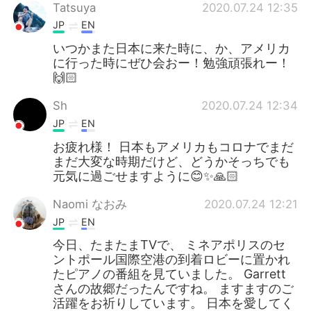
Tatsuya
2020.07.24 12:35
JP
EN
いつかまた日本に来た時に、か、アメリカ
に行った時にぜひ会おー！勉強頑張れー！
🙌🏻
Sh
2020.07.24 12:34
JP
EN
お疲れ様！ 日本もアメリカもコロナでまだ
まだ大変な時期だけど、どうかそっちでも
元気に過ごせますように😊✨🙏🏻
Naomi なおみ
2020.07.24 12:21
JP
EN
今日、たまたまTVで、 ミネアポリスのセ
ントポール国際空港の到着ロビーに置かれ
たピアノの番組を見ていました。 Garrett
さんの故郷だったんですね。 ますますのご
活躍をお祈りしています。 日本を愛してく