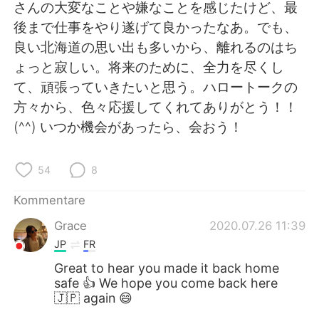
日本語
한국어
さんの大変なことや嫌なことを感じたけど、最
後まで仕事をやり遂げて良かったなあ。でも、
Русский
ไทย
良い北海道の思い出も多いから、離れるのはち
ょっと寂しい。将来のために、全力を尽くし
Indonesia
Italiano
て、頑張っていきたいと思う。ハロートークの
方々から、色々応援してくれてありがとう！！
Türkçe
Tiếng Việt
(^^) いつか機会があったら、会おう！
Português
54
8
Kommentare
Grace
2020.07.26 11:39
JP
FR
Great to hear you made it back home
safe 👍 We hope you come back here
🇯🇵 again 😄