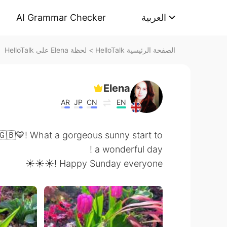
AI Grammar Checker
العربية
لحظة Elena على HelloTalk
>
الصفحة الرئيسية HelloTalk
Elena
AR
JP
CN
EN
🇧💙! What a gorgeous sunny start to
a wonderful day !
Happy Sunday everyone !☀️☀️☀️