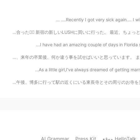
2020.04.12 08:49
Recently I got very sick again.... I will 
今日は友達に会ったんだ。 今、友達は英語を勉強している、私たちが英語と日本語で話し合った👯‍♀️ 新宿の新しい
I have had an amazing couple of days in Florida so
2020.04.12 08:44
一年間を除いて、生まれた時からずっとこの街に住んでいます。綺麗な場所けど、来年の卒業後、何か違う事を試せばいい
As a little girl,I've always dreamed of getting mar
九州旅ログ その2 お疲れ様でした！皆さんはこの春分の日をどんな風に過しましたか？ 私は午後、博多に行って駅の
2020.04.12 08:43
2020.04.12 08:43
AI Grammar
Press Kit
موقع HelloTalk