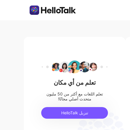
تعلم من أي مكان
تعلم اللغات مع أكثر من 50 مليون
متحدث أصلي مجانًا!
تنزيل HelloTalk