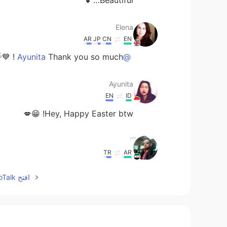
Elena
AR
JP
CN
EN
Thank you so much ! 💙🌟
@Ayunita
Ayunita
EN
ID
Hey, Happy Easter btw! 😁💋
ٰ ٰ ٰ
TR
AR
نرجس so beautiful😍
افتح HelloTalk للانضمام الى المحادثة
Elena
AR
JP
CN
EN
You too 🌺
@Mia