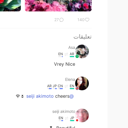
27
140
تعليقات
Asa
EN
AR
Vrey Nice
Elena
AR
JP
CN
EN
cheers 🌷🌹
@seiji akimoto
seiji akimoto
EN
JP
Beautiful…💕