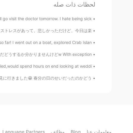
لحظات ذات صله
Jessie
go visit the doctor tomorrow. I hate being sick.... ...
EN
CN
LUSHに買いに行った。 最近、ちょっとストレスがあって、悲しかっただけど、今日は楽...
so colorful
 far! I went out on a boat, explored Crab Islan...
Mia
と思っています。 まだどうするか分かりませんけどw With exception ...
EN
CN
Have a good day!💕
ried,would spend hours on end looking at weddi...
近くにいる東長寺とその周りのお寺を見に行きました😁 春分の日のせいだったのかどう...
Elena
AR
JP
CN
EN
Hi 😊💜
@dody
Elena
AR
JP
CN
EN
Language Partners
وظائف
Blog
معلومات عنا
Thank you , you too !
@imad