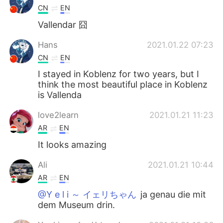
CN
EN
Vallendar 囧
Hans
2021.01.22 07:23
CN
EN
I stayed in Koblenz for two years, but I
think the most beautiful place in Koblenz
is Vallenda
love2learn
2021.01.21 11:23
AR
EN
It looks amazing
Ali
2021.01.21 10:44
AR
EN
@Y e l i ～ イェリちゃん
ja genau die mit
dem Museum drin.