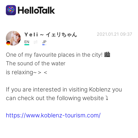
Language Exchange App
Y e l i ～ イェリちゃん
2021.01.21 09:37
EN
JP
AI Grammar Checker
One of my favourite places in the city! 🏙️
The sound of the water
English
is relaxing~＞＜
If you are interested in visiting Koblenz you
简体中文
繁體中文
can check out the following website ⤵️
Español
العربية
https://www.koblenz-tourism.com/
Français
Deutsch