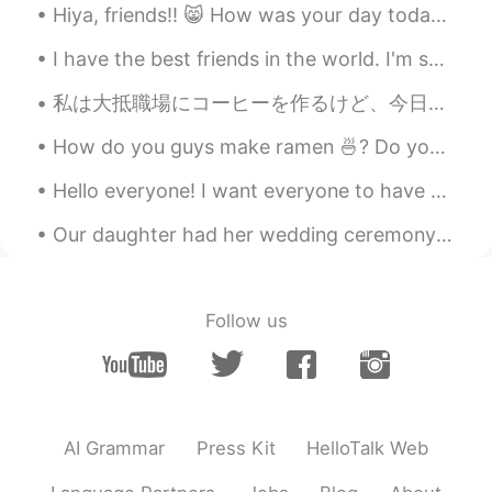
Hiya, friends!! 😸 How was your day today? I really hope you’re doing amazing. I wish you could al...
I have the best friends in the world. I'm so thankful for them. 😢 Today an emergency came up ...
私は大抵職場にコーヒーを作るけど、今日はコーヒーがもう作ってたそう。。。 Usually I prepare coffee at work, but today at it was alread...
How do you guys make ramen 🍜? Do you put the noodles in before the water boils or after? Do you p...
Hello everyone! I want everyone to have a beautiful day, as I had a beautiful day today!🌞 I went ...
Our daughter had her wedding ceremony today on Zoom due to COVID-19. It was really special to ha...
Follow us
AI Grammar
Press Kit
HelloTalk Web