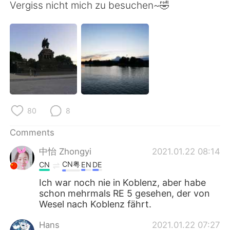
日本語
한국어
Vergiss nicht mich zu besuchen~🤣
Русский
ไทย
Indonesia
Italiano
Türkçe
Tiếng Việt
Português
80
8
Comments
中怡 Zhongyi
2021.01.22 08:14
CN粤
CN
EN
DE
Ich war noch nie in Koblenz, aber habe
schon mehrmals RE 5 gesehen, der von
Wesel nach Koblenz fährt.
Hans
2021.01.22 07:27