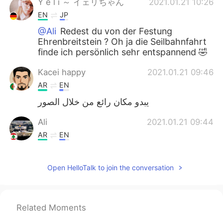
Y e l i ～ イェリちゃん
2021.01.21 10:26
EN
JP
@Ali
Redest du von der Festung
Ehrenbreitstein ? Oh ja die Seilbahnfahrt
finde ich persönlich sehr entspannend 🤣
Kacei happy
2021.01.21 09:46
AR
EN
يبدو مكان رائع من خلال الصور
Ali
2021.01.21 09:44
AR
EN
Koblenz ist schön. Da ist auch eine
Festung, man gelingt dort mit der Gondel.
Open HelloTalk to join the conversation
Ich war mal dort. Die Innenstadt an sich
ist nicht so toll.
Related Moments