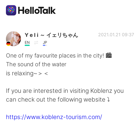
Language Exchange App
Y e l i ～ イェリちゃん
2021.01.21 09:37
EN
JP
AI Grammar Checker
One of my favourite places in the city! 🏙️
The sound of the water
English
is relaxing~＞＜
If you are interested in visiting Koblenz you
简体中文
繁體中文
can check out the following website ⤵️
Español
العربية
https://www.koblenz-tourism.com/
Français
Deutsch