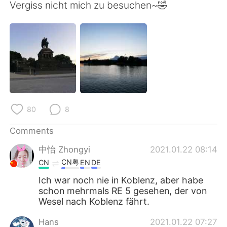
日本語
한국어
Vergiss nicht mich zu besuchen~🤣
Русский
ไทย
Indonesia
Italiano
Türkçe
Tiếng Việt
Português
80
8
Comments
中怡 Zhongyi
2021.01.22 08:14
CN粤
CN
EN
DE
Ich war noch nie in Koblenz, aber habe
schon mehrmals RE 5 gesehen, der von
Wesel nach Koblenz fährt.
Hans
2021.01.22 07:27