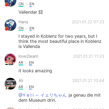
CN
EN
Vallendar 囧
Hans
2021.01.22 07:23
CN
EN
I stayed in Koblenz for two years, but I
think the most beautiful place in Koblenz
is Vallenda
love2learn
2021.01.21 11:23
AR
EN
It looks amazing
Ali
2021.01.21 10:44
AR
EN
@Y e l i ～ イェリちゃん
ja genau die mit
dem Museum drin.