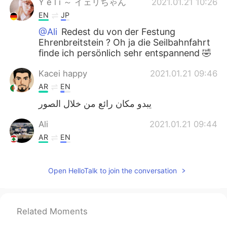
Y e l i ～ イェリちゃん
2021.01.21 10:26
EN
JP
@Ali
Redest du von der Festung
Ehrenbreitstein ? Oh ja die Seilbahnfahrt
finde ich persönlich sehr entspannend 🤣
Kacei happy
2021.01.21 09:46
AR
EN
يبدو مكان رائع من خلال الصور
Ali
2021.01.21 09:44
AR
EN
Koblenz ist schön. Da ist auch eine
Festung, man gelingt dort mit der Gondel.
Open HelloTalk to join the conversation
Ich war mal dort. Die Innenstadt an sich
ist nicht so toll.
Related Moments