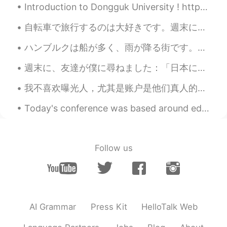
Introduction to Dongguk University ! https://m.youtube.com/watch?v=YN8abFzNyM4&feature=share C...
自転車で旅行するのは大好きです。週末にはドイツの北を旅行しました。森にテントで寝ました。夜中に森で蛍がたくさん見えました。9月に蛍を見えるのは珍しいと思います。😊😊😊今から毎日寒くなって来ていま...
ハンブルクは船が多く、雨が降る街です。サイクリングをする時、大きな船が港に入るのが見えます。エアバス工場も近いです。昨日偶然的エアバスA380の着陸を見ました！とてもびっくりしました。😂飛行機が...
週末に、友達が僕に尋ねました：「日本に住む予定があるの?」 僕は答えました：「本当にそうじゃない、なぜ尋ねる?」 「セバスチャンは日本語がかなり上手なので。ドイツに帰るの予定あれば、一生懸命日本...
我不喜欢曝光人，尤其是账户是他们真人的话，但我每一次看一个人在别人的动态下写"I can teach you English"我有一些疑问。他们是想要还是误导人? 他们是不是想要找下一个受害者？...
Today's conference was based around education and how we can see education from different perspec...
Follow us
AI Grammar
Press Kit
HelloTalk Web