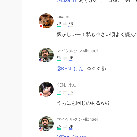
Lisa.m
JP
FR
懐かしいー！私も小さい頃よく読んで
マイケルクンMichael
EN
JP
@KEN. けん
☺️☺️☺️👍
KEN. けん
JP
EN
うちにも同じのあるw😁
マイケルクンMichael
EN
JP
@Fox-きつね
☺️