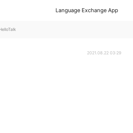
Language Exchange App
lloTalk
2021.08.22 03:29