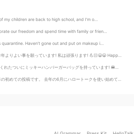
f my children are back to high school, and I'm o...
2021.08.22 04:25
ate our freedom and spend time with family or frien...
ね😆🙇‍♂️ ありがとうございます😊
s quarantine. Haven’t gone out and put on makeup i...
! 💪🏻😁😁 Happy New Year! I hope this year will be bet...
2021.08.22 04:24
ています! 🍔😱 A friend I met on HelloTalk sent me some su...
？（笑） 日本のどの飴をインポートするんですか？？🍭
ートークを使い始めて、多くの人と話せて、有り難いです。😊🙏 いつも、優しく話してくれてありがとうございま...
2021.08.22 04:21
the colors, so perhaps I am still a child 😆
2021.08.22 04:20
AI Grammar
Press Kit
HelloTal