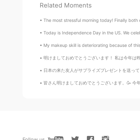
Related Moments
So you are a kindergarten kid. lol
The most stressful morning today! Finally both o
マイケルクンMichael
EN
JP
Today is Independence Day in the US. We celebr
@LÖL
え？！ “*子供だよ”？ いいです
My makeup skill is deteriorating because of thi
明けましておめでとうございます！ 私は今年は昨年よりよい事を願っています! 私は頑張ります
Hiroaki Shimizu
JP
EN
日本の来た友人がサプライズプレゼントを送ってくれたついにミッキーハンバーガーバッグを持っ
@マイケルクンMichael
まじスか！
🍬✨
皆さん明けましておめでとうございます。🥳 今年の初めての投稿です。 去年の6月にハロ
マイケルクンMichael
EN
JP
@Teiko
聞いてうれしいです🙂 I also like 
LÖL
Follow us