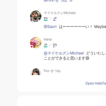
マイケルクンMichael
EN
JP
@Saori
はーーーーーーい！ Maybe I don
Hana
JP
EN
@マイケルクンMichael
どういたし
ことができると思います😄
Fox-きつね
JP
EN
Open HelloTal
I love it too:)
Saori
JP
EN