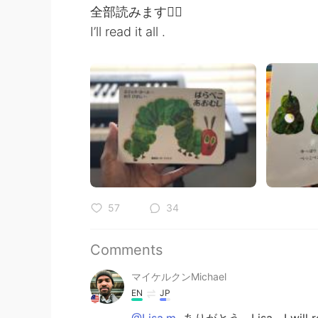
全部読みます🙇‍♂️
I’ll read it all .
57
34
Comments
マイケルクンMichael
EN
JP
@Lisa.m
ありがとう、Lisa。I will rea