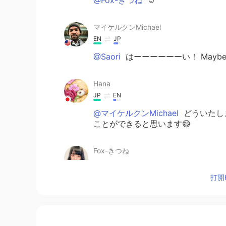
マイケルクンMichael
EN
JP
@Saori
はーーーーーーい！ Maybe I don
Hana
JP
EN
@マイケルクンMichael
どういたし
ことができると思います😄
Fox-きつね
JP
EN
打開H
I love it too:)
Saori
JP
EN