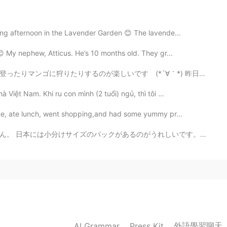
xing afternoon in the Lavender Garden 😊 The lavende...
2021.08.22 04:25
😊 My nephew, Atticus. He’s 10 months old. They gr...
ね😆🙇‍♂️ ありがとうございます😊
(*´∀｀*) 昨日お天気雨起こりながら、マンゴを35つ得しておりました😋😋 裏庭の木は世界中の最高な...
Việt Nam. Khi ru con mình (2 tuổi) ngủ, thì tôi ...
2021.08.22 04:24
one, ate lunch, went shopping,and had some yummy pr...
？（笑） 日本のどの飴をインポートするんですか？？🍭
がうれしいです。 米国では大きな問題でした。 コストコサイズのトルティーヤチップの袋は、私にとって最も危険で...
2021.08.22 04:21
the colors, so perhaps I am still a child 😆
2021.08.22 04:20
外語學習聊天
AI Grammar
Press Kit