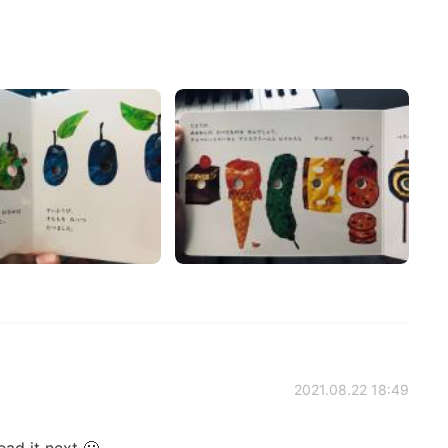
2021.08.22 18:49
d it next 🙂