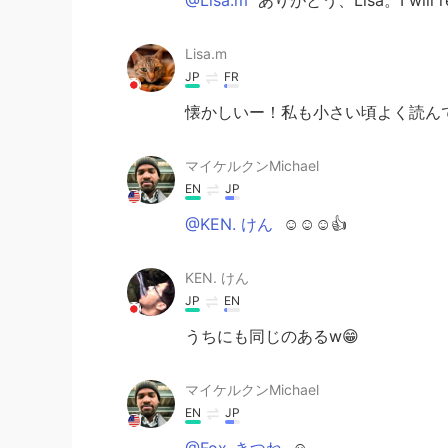
Lisa.m
JP
FR
懐かしいー！私も小さい頃よく読んで
マイケルクンMichael
EN
JP
@KEN. けん
☺️☺️☺️👍
KEN. けん
JP
EN
うちにも同じのあるw😁
マイケルクンMichael
EN
JP
@Fox-きつね
☺️