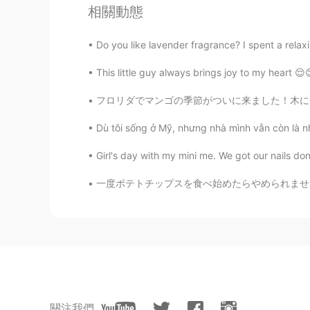
相關動態
So you are a kindergarten kid. lol
Do you like lavender fragrance? I spent a rela
マイケルクンMichael
EN
JP
This little guy always brings joy to my heart 😌
@LÖL
え？！ “*子供だよ”？ いいです
フロリダでマンゴの季節がついに来ました！木に登ったりマンゴに狩りたりするのが楽しいです 
Dù tôi sống ở Mỹ, nhưng nhà mình vẫn còn là nhà 
Hiroaki Shimizu
JP
EN
Girl's day with my mini me. We got our nails d
@マイケルクンMichael
まじスか！
🍬✨
一度ポテトチップスを食べ始めたらやめられません。 日本には小分けサイズのパックがあるの
マイケルクンMichael
EN
JP
@Teiko
聞いてうれしいです🙂 I also like 
LÖL
關注我們