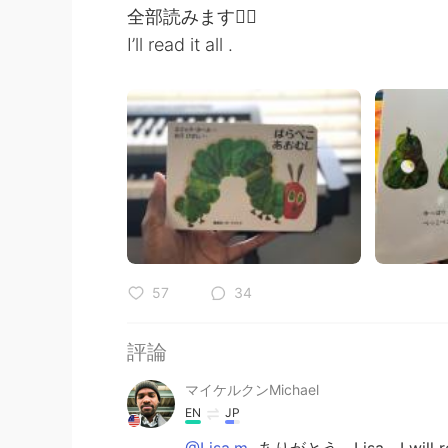
全部読みます🙇‍♂️
I’ll read it all .
57
34
評論
マイケルクンMichael
EN
JP
@Lisa.m
ありがとう、Lisa。I will rea