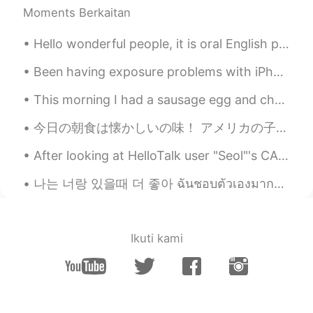
Moments Berkaitan
Hello wonderful people, it is oral English practice time! Message me to practice with a native s...
Been having exposure problems with iPhone where sunset pictures have lost its orange red colors! ...
This morning I had a sausage egg and cheese sandwich on a bagel. It was absolutely delicious. I r...
今日の朝食は懐かしいの味！ アメリカの子供たちの軽食として、アメリカのおふくろの味と言われてるピーナッツバターとジェリーのサンドイッチ🥪 略称「PB＆J」というのがある🥜🍓 名前がもう可愛い。 ...
After looking at HelloTalk user "Seol"'s CARBONARA picture, I wanted to eat it!!! So I made it f...
나는 너랑 있을때 더 좋아 ฉันชอบตัวเองมากขึ้น เวลาที่ฉันอยู่กับคุณ あなたといる時の方が自分を好きになれる Lauv - I like me be...
Ikuti kami