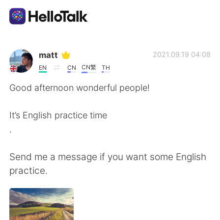
Aplikasi Pertukaran Bahasa
matt
2021.09.19 04:08
CN繁
EN
CN
TH
AI Grammar Checker
Good afternoon wonderful people!
Indonesia
It’s English practice time
.
English
简体中文
Send me a message if you want some English
practice.
繁體中文
Español
العربية
Français