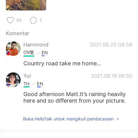
Deutsch
日本語
한국어
Русский
66
2
ไทย
Italiano
Komentar
Hammond
2021.09.20 04:59
Türkçe
Tiếng Việt
CN繁
EN
Country road take me home...
Português
Yui
2021.09.19 06:50
TH
EN
Good afternoon Matt.It’s raining heavily
here and so different from your picture.
Buka HelloTalk untuk mengikuti pembicaraan