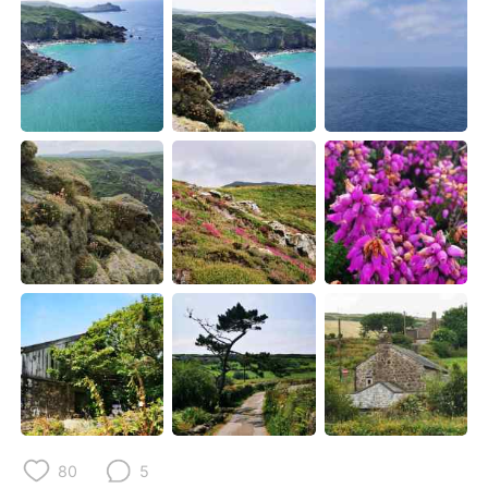
日本語
한국어
Русский
ไทย
Indonesia
Italiano
Türkçe
Tiếng Việt
Português
80
5