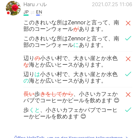
Haru ハル
2021.07.25 11:06
JP
EN
このきれいな所はZennorと言って、南
部のコーンウォール
が
あります。
このきれいな所はZennorと言って、南
部のコーンウォール
に
あります。
辺り
の
小さい村で、大きい崖とか水色
な
海とか広いヒースがあります。
辺り
は
小さい村で、大きい崖とか水色
の
海とか広いヒースがあります。
長い
歩
きをしてから
、小さいカフェか
パブでコーヒーかビールを飲めます 😊
歩
くと
、小さいカフェかパブでコーヒ
ーかビールを飲めます 😊
Öffne HelloTalk, um an der Konversation teilzunehmen