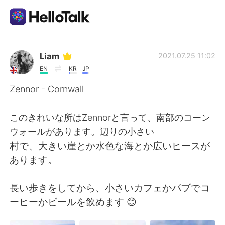
Sprachaustausch-App
Liam
2021.07.25 11:02
EN
KR
JP
AI Grammar Checker
Zennor - Cornwall
Deutsch
このきれいな所はZennorと言って、南部のコーン
ウォールがあります。辺りの小さい
村で、大きい崖とか水色な海とか広いヒースが
English
简体中文
あります。
繁體中文
Español
長い歩きをしてから、小さいカフェかパブでコ
ーヒーかビールを飲めます 😊
العربية
Français