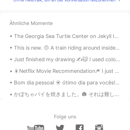
Ähnliche Momente
The Georgia Sea Turtle Center on Jekyll Island. Georgia's first sea turtle rehabilitation, resea...
This is new. 🤨 A train riding around inside a shopping centre! It's a little embarrassing for an...
Just finished my drawing ✍️🐱 I used colored pencils and water colors. I hope all of you are stay...
🎇Netflix Movie Recommendation🎆 I just finished watching a movie on Netflix called “Sweet and Sou...
Bom dia pessoal ☀️ ótimo dia para vocês! “Nunca sinta vergonha de usar a mesma roupa, de não ter...
かぼちゃパイを焼きました。🎃 それは難しく、長い時間がかかりました。 でも美味しいです！秋の食べ物が大好きです。🍂🍁 Kabocha pai o yakimashita. Sore wa mu...
Folge uns