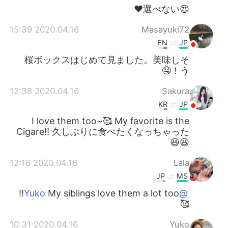
😍選べない❤️
2020.04.16 15:39
Masayuki72
EN
JP
桜ボックスはじめて見ました。美味しそ
う！🤤
2020.04.16 12:38
Sakura
KR
JP
I love them too~🥰 My favorite is the
Cigare!! 久しぶりに食べたくなっちゃった
😆😆
2020.04.16 12:16
Lala
JP
MS
My siblings love them a lot too!!
@Yuko
🥰
2020.04.16 10:31
Yuko