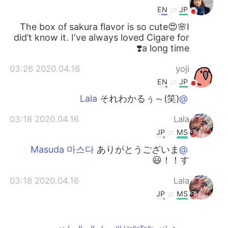
EN
JP
The box of sakura flavor is so cute😍🌸I
did’t know it. I've always loved Cigare for
a long time❣️
2020.04.16 03:26
yoji
EN
JP
それわかるぅ～(笑)
@Lala
2020.04.16 03:18
Lala
JP
MS
ありがとうございま
@Masuda 마스다
す！！😃
2020.04.16 03:18
Lala
JP
MS
ダイエットは頑張ってね🤩 私もダイ
@yoji
エットするけど毎日食べるを何とか止めら