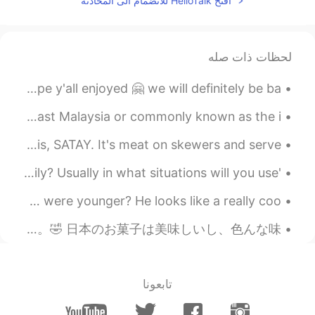
افتح HelloTalk للانضمام الى المحادثة
れない😂
2020.04.16 03:14
Lala
JP
MS
لحظات ذات صله
@Hailey 海莉 @Mayumi @mai @seiko
THANK YOU SO MUCH FOR JOINING OUR MINI EVENT! 🤗❤️ I hope y'all enjoyed 🤗 we will definitely be ba...
@Etsuko
わあ、シガールは有名です。みん
なが一番好きだからね💕
Facts about Malaysia #6 🇲🇾 マレーシアについての事実 말레이시아에 대한 사실 In East Malaysia or commonly known as the i...
2020.04.16 03:04
AYAKA
In Malaysia, one of the popular local food we have is this, SATAY. It's meat on skewers and serve...
EN
JP
'Mai bpen rai na" How often do you use this phrase daily? Usually in what situations will you use...
😋💓
How many of you ladies here had a crush on Howl when you were younger? He looks like a really coo...
2020.04.16 00:29
mai
EN
JP
今日は仕事がないので、勉強できました！😍 私は普通に音楽を聞きながら勉強して、集中できます。🎶 でも、勉強するの間にお腹が空いていてこのお菓子を食べました。🤣 日本のお菓子は美味しいし、色んな味...
シガールが好きです😍
2020.04.16 00:15
Masuda 마스다
تابعونا
KR
JP