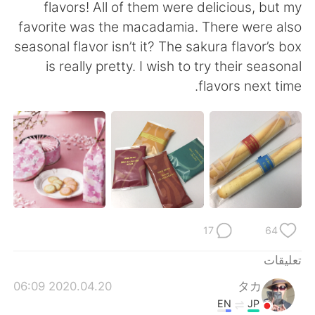
日本語
한국어
flavors! All of them were delicious, but my
favorite was the macadamia. There were also
Русский
ไทย
seasonal flavor isn’t it? The sakura flavor’s box
is really pretty. I wish to try their seasonal
Indonesia
Italiano
flavors next time.
Türkçe
Tiếng Việt
Português
17
64
تعليقات
2020.04.20 06:09
タカ
EN
JP