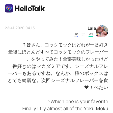
تطبيق تبادل اللغة
Lala
2020.04.15 23:41
JP
MS
AI Grammar Checker
皆さん、ヨックモックはどれが一番好き？
最後にほとんどすべてヨックモックのフレーバー
العربية
をやってみた！全部美味しかったけど、
一番好きのはマカダミアです。シーズナルフレ
ーバーもあるですね。なんか、桜のボックスは
English
简体中文
とても綺麗な。次回シーズナルフレーバーを食
べたい！❤️
繁體中文
Español
Which one is your favorite?
Français
Deutsch
Finally I try almost all of the Yoku Moku