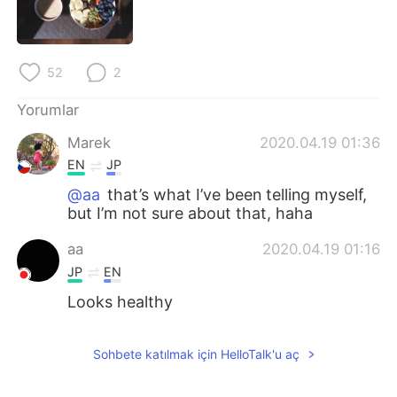
Deutsch
日本語
한국어
Русский
52
2
ไทย
Indonesia
Yorumlar
Italiano
Tiếng Việt
Marek
2020.04.19 01:36
EN
JP
Português
@aa
that’s what I’ve been telling myself,
but I’m not sure about that, haha
aa
2020.04.19 01:16
JP
EN
Looks healthy
Sohbete katılmak için HelloTalk'u aç