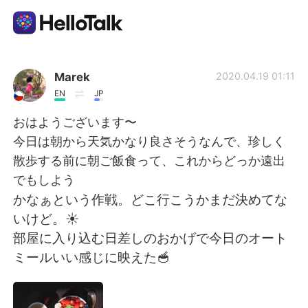
Dil Değişimi Uygulaması
Marek
2020.04.19 01:11
EN
JP
AI Grammar Checker
おはようございます〜
今日は朝から天気かなり良さそうなんで、珍しく
Türkçe
散歩する前に朝ご飯食って、これからどっか遠出
でもしよう
かなぁという作戦。どこ行こうかまだ決めてな
English
简体中文
いけど。☀️
部屋に入り込む日差しのおかげで今日のオート
繁體中文
Español
ミールいい感じに映えた🥣
العربية
Français