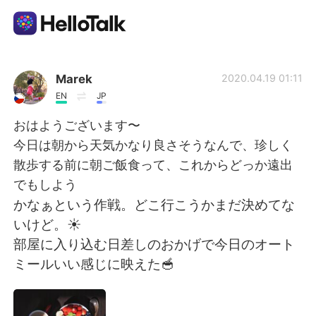
언어 교환 앱
Marek
2020.04.19 01:11
EN
JP
AI Grammar Checker
おはようございます〜
今日は朝から天気かなり良さそうなんで、珍しく
한국어
散歩する前に朝ご飯食って、これからどっか遠出
でもしよう
かなぁという作戦。どこ行こうかまだ決めてな
English
简体中文
いけど。☀️
部屋に入り込む日差しのおかげで今日のオート
繁體中文
Español
ミールいい感じに映えた🥣
العربية
Français