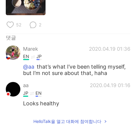
Deutsch
日本語
Русский
ไทย
52
2
Indonesia
Italiano
댓글
Türkçe
Tiếng Việt
Marek
2020.04.19 01:36
EN
JP
Português
@aa
that’s what I’ve been telling myself,
but I’m not sure about that, haha
aa
2020.04.19 01:16
JP
EN
Looks healthy
HelloTalk을 열고 대화에 참여합니다