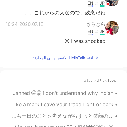
EN
JP
これからの人なので、残念だね、、、
2020.07.18 10:24
きらきら
EN
JP
I was shocked 😔
افتح HelloTalk للانضمام الى المحادثة
لحظات ذات صله
Indians 😉😁😂 who have download We chat after government banned 🤭🤫 i don't understand why Indian...
Thank you 8750 visitors 🤗😉❤️ Plant your likes 👍🏻Make a mark Leave your trace Light or dark...😘💞💜...
10月25日にめっちゃくっちゃ久しぶりにHTの友達と会った！☺😍(やっと東京で友達できたw) とてもとても楽しかった。一日があっという間に終わっちゃて電車でも一日のことを考えながらずっと笑顔のま...