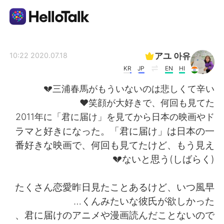
تطبيق تبادل اللغة
アユ 아유
2020.07.18 10:22
KR
JP
EN
HI
AI Grammar Checker
三浦春馬がもういないのは悲しくて辛い💔
笑顔が大好きで、何回も見てた❤
العربية
2011年に「君に届け」を見てから日本の映画やド
ラマと好きになった。「君に届け」は日本の一
番好きな映画で、何回も見てたけど、もう見え
English
简体中文
ないと思う(しばらく)💔
繁體中文
Español
たくさん恋愛昨日見たことあるけど、いつ風早
くんみたいな彼氏が欲しかった…
Français
Deutsch
君に届けのアニメや漫画読んだことないので、