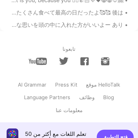
🤗☺️😁😂❤️💜👍🏻✌🏻 너란 작품에 대해 감상을 해, 너란 존재가 예술 이니까 I appreciate the masterpiece that is you, because you...
今日東京のおばあちゃんの家に誘われて、すごく良い正月を過ごせた☺ おばあちゃんの息子、娘、孫、他の家族と私を含めて9人で笑いながらたくさん話しをして、たくさん食べて最高の日だったよ🥰🥰 後は、...
英語を学ぶ全部日本人へ 英語は難しいって、何回も何回も頭の中に入れるとだんだん是非難しくなっていくよー だから、全然難しくないよとかできるよって、みたいな思いを頭の中に入れた方がいいよー あり...
تابعونا
AI Grammar
Press Kit
موقع HelloTalk
Language Partners
وظائف
Blog
معلومات عنا
تعلم اللغات مع أكثر من 50
فتح التطبيق