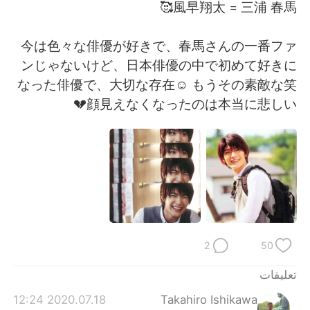
日本語
한국어
風早翔太 = 三浦 春馬🥰
Русский
ไทย
今は色々な俳優が好きで、春馬さんの一番ファ
ンじゃないけど、日本俳優の中で初めて好きに
Indonesia
Italiano
なった俳優で、大切な存在☺ もうその素敵な笑
顔見えなくなったのは本当に悲しい💔
Türkçe
Tiếng Việt
Português
2
50
تعليقات
2020.07.18 12:24
Takahiro Ishikawa