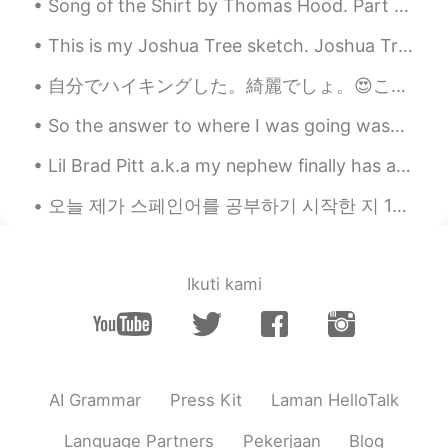
Song of the Shirt by Thomas Hood. Part 1 of 6. With fingers weary and worn, With eyelids hea...
@Kenny
同意する！ とても未来的に見えま
す。
This is my Joshua Tree sketch. Joshua Tree National Park in California is one of my favorite plac...
Mike マイク
2020.02.09 02:05
自分でハイキングした。綺麗でしょ。😍ここはお兄ちゃんの家から20分だ。✌ この辺は滝があるけど、見つかれなかった。😖毒の葉っぱを見つかったけど！ちゃんと書いて教えた良かった！感謝していた。触っ...
EN
JP
So the answer to where I was going was… drum roll … “my friends birthday party.” (She’s the one i...
@Hai
Thank you for your help as always.
😁😁😁
Lil Brad Pitt a.k.a my nephew finally has a lil sis. I'm amazed with his gentle heart. Damn luck...
Mike マイク
2020.02.09 02:05
오늘 제가 스페인어를 공부하기 시작한 지 1일이 되는 날입니다. 몇 개월동안 스페인어 공부하기를 미룬 뒤에 드디어 마음 먹었습니다 ㅋㅋ 잘 부탁드립니다 Today’s th...
EN
JP
@Takumi
Thank you. I'm happy to hear
that.
Ikuti kami
Mike マイク
2020.02.09 02:05
EN
JP
@Iha
私はその塔のことを聞いたことがあ
AI Grammar
Press Kit
Laman HelloTalk
りません。 それについて教えてくれてあり
がとう。 すごいですね。
Language Partners
Pekerjaan
Blog