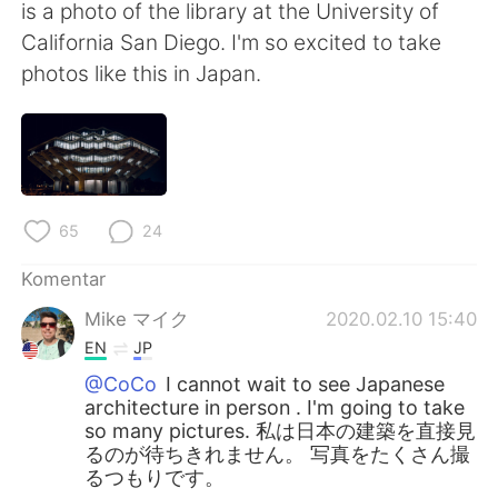
Deutsch
日本語
is a photo of the library at the University of
California San Diego. I'm so excited to take
한국어
Русский
photos like this in Japan.
ไทย
Italiano
Türkçe
Tiếng Việt
Português
65
24
Komentar
Mike マイク
2020.02.10 15:40
EN
JP
@CoCo
I cannot wait to see Japanese
architecture in person . I'm going to take
so many pictures. 私は日本の建築を直接見
るのが待ちきれません。 写真をたくさん撮
るつもりです。