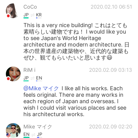
CoCo
2020.02.10 06:51
JP
KR
This is a very nice building! これはとても
素晴らしい建物ですね！ I would like you
to see Japan's World Heritage
architecture and modern architecture. 日
本の世界遺産の建築物や、近代的な建築も
ぜひ、観てもらいたいと思います😃
Rℹ︎M i
2020.02.09 03:13
JP
EN
@Mike マイク
I like all his works. Each
feels original. There are many works in
each region of Japan and overseas. I
wish I could visit various places and see
his architectural works.
Mike マイク
2020.02.09 02:20
EN
JP