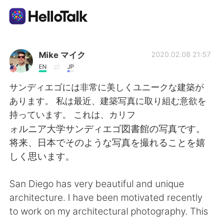
Aplikasi Pertukaran Bahasa
Mike マイク
2020.02.08 21:57
EN
JP
AI Grammar Checker
サンディエゴには非常に美しくユニークな建築が
あります。 私は最近、建築写真に取り組む意欲を
Indonesia
持っています。 これは、カリフ
ォルニア大学サンディエゴ図書館の写真です。
将来、日本でそのような写真を撮れることを嬉
English
简体中文
しく思います。
繁體中文
Español
San Diego has very beautiful and unique
architecture. I have been motivated recently
العربية
Français
to work on my architectural photography. This