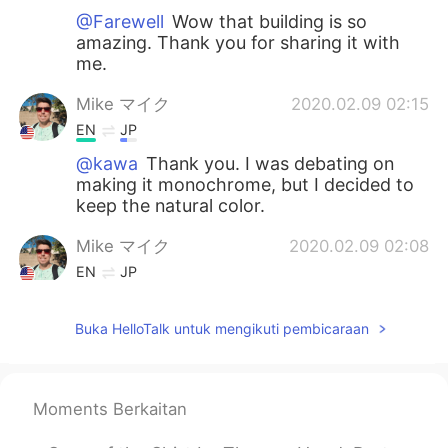
@Farewell
Wow that building is so
amazing. Thank you for sharing it with
me.
Mike マイク
2020.02.09 02:15
EN
JP
@kawa
Thank you. I was debating on
making it monochrome, but I decided to
keep the natural color.
Mike マイク
2020.02.09 02:08
EN
JP
@Rℹ︎M i
Thank you for telling me about
Kengo Kuma. I looked up his work. He is
Buka HelloTalk untuk mengikuti pembicaraan
incredible. Do you have a favorite design
of his?
Mike マイク
2020.02.09 02:06
Moments Berkaitan
EN
JP