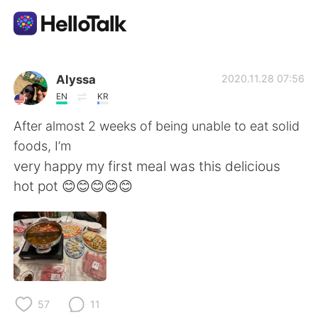
語学交換アプリ
Alyssa
2020.11.28 07:56
EN
KR
AI Grammar Checker
After almost 2 weeks of being unable to eat solid
foods, I’m
日本語
very happy my first meal was this delicious
hot pot 😊😊😊😊😊
English
简体中文
繁體中文
Español
العربية
Français
57
11