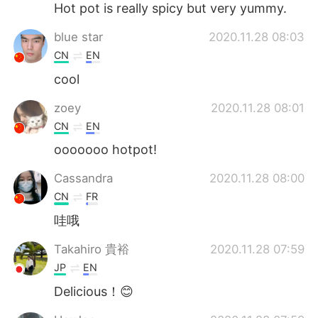
Hot pot is really spicy but very yummy.
blue star
2020.11.28 08:03
CN
EN
cool
zoey
2020.11.28 08:01
CN
EN
ooooooo hotpot!
Cassandra
2020.11.28 08:00
CN
FR
哇哦
Takahiro 貴裕
2020.11.28 07:59
JP
EN
Delicious！😊