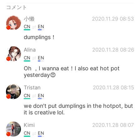
Deutsch
한국어
コメント
Русский
ไทย
小懒
2020.11.29 08:53
CN
EN
Indonesia
Italiano
dumplings！
Türkçe
Tiếng Việt
Alina
2020.11.28 08:26
CN
EN
Português
Oh ，I wanna eat！I also eat hot pot
yesterday😍
Tristan
2020.11.28 08:15
CN
EN
we don't put dumplings in the hotpot, but
it is creative lol.
Kimi
2020.11.28 08:07
CN
EN