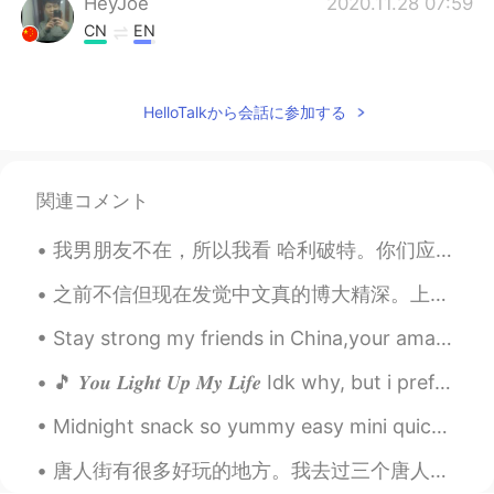
HeyJoe
2020.11.28 07:59
CN
EN
I'm a big fan of spicy food
GLADYS
2020.11.28 07:58
HelloTalkから会話に参加する
CN
EN
Delicious!
関連コメント
Hailee
2020.11.28 07:57
我男朋友不在，所以我看 哈利破特。你们应该看过吧 😏 很好看啊啊啊，我最喜欢的 character 是 Oliver Wood 因为他很帅。我以前要买中文版的可是不知道要在哪儿买的啊 😖 如果你...
CN
EN
Hot pot😍
之前不信但现在发觉中文真的博大精深。上学学的中文和有内味的中文，区别的确太大了。 比如刚开始学中文的时候可能会说： 我是一个喜欢吃东西的人。 学了一段时间会发现原来”我是一个吃货”才是地道。...
Stay strong my friends in China,your amazing country will be stronger and more beautiful than eve...
🎵 𝒀𝒐𝒖 𝑳𝒊𝒈𝒉𝒕 𝑼𝒑 𝑴𝒚 𝑳𝒊𝒇𝒆 Idk why, but i prefer listen to old songs recently. And it's been a while...
Midnight snack so yummy easy mini quiches! I put tomatoes 🍅 avocado 🥑 onion 🧅 turkey 🦃 and mushro...
唐人街有很多好玩的地方。我去过三个唐人街。我觉得唐人街有最好吃的东西。今天我吃很多中国餐饮在唐人街。我吃了一碗馄饨。我也吃一点炸饺子。我很喜欢那个餐厅。有很多餐厅可以选择。但是那个最好吃。 你...