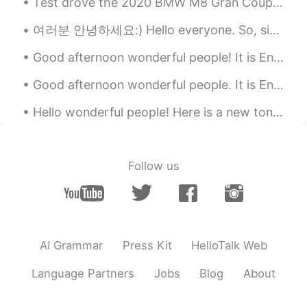
っぱい、ピーナッツバター… うん、一度で
Test drove the 2020 BMW M8 Gran Coupe Performance edition....oh my god.....so powerful. V8, 600 ...
満足しました😮👌
여러분 안녕하세요:) Hello everyone. So, since I am an English teacher, I thought i would talk about some ...
maori
2020.04.01 13:11
Good afternoon wonderful people! It is English speaking practice time. Send me a message if you ...
JP
EN
映画とかでもよく見る気がします、、、💓
Good afternoon wonderful people. It is English speaking practice time. Send me a message if you ...
美味しそう
Hello wonderful people! Here is a new tongue twister for you: Rachel is rarely really very wear...
Mirei
2020.04.01 13:10
JP
EN
Follow us
美味しそー😋😋
あん
2020.04.01 13:09
JP
KR
どんな味がしますか？
AI Grammar
Press Kit
HelloTalk Web
Language Partners
Jobs
Blog
About