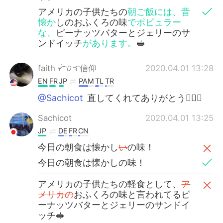
アメリカの子供たちの
朝ご飯には、昔
懐か
しのおふくろの味
でポピュラー
な、
ピーナッツバターとジェリーのサ
ンドイッチ
があります。
🥪
faith ᜆᜒᜏᜎ信仰
2020.04.01 13:28
EN
FR
JP
PAM
TL
TR
@Sachicot
直してくれてありがとう🙇🏻‍♀️
Sachicot
2020.04.01 13:25
JP
DE
FR
CN
今日の朝食は懐かし
い
の味！
今日の朝食は懐かしの味！
アメリカの子供たちの軽食として、
ア
メリカの
おふくろの味と言われてるピ
ーナッツバターとジェリーのサンドイ
ッチ🥪