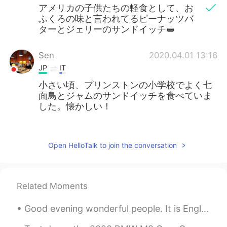
アメリカの子供たちの軽食として、お
ふくろの味と言われてるピーナッツバ
ターとジェリーのサンドイッチ🥪
Sen
2020.04.01 13:16
JP
IT
小さい頃、プリンストンの小学校でよく七
面鳥とジャムのサンドイッチを食べていま
した。懐かしい！
Asami
2020.04.01 13:15
JP
EN
Open HelloTalk to join the conversation
おいしそうー😍留学してたときによく食べ
てました！久しぶりに食べたいなぁ
Related Moments
faith ᜆᜒᜏᜎ信仰
2020.04.01 13:13
EN
FR
JP
PAM
TL
TR
Good evening wonderful people. It is English practice time. Send me a message if you want to pr...
@あん
シンプルだけど、これが甘い、しょ