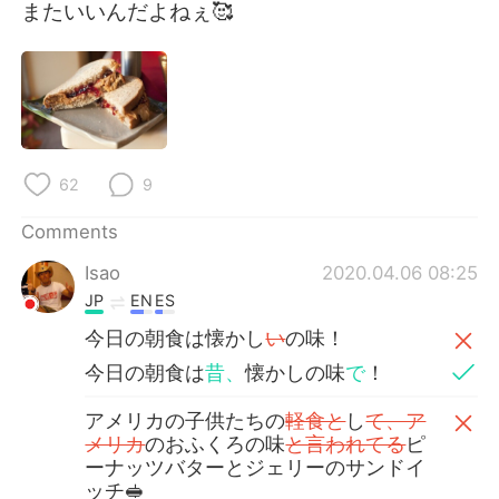
日本語
한국어
またいいんだよねぇ🥰
Русский
ไทย
Indonesia
Italiano
Türkçe
Tiếng Việt
62
9
Português
Comments
Isao
2020.04.06 08:25
JP
EN
ES
今日の朝食は懐かし
い
の味！
今日の朝食は
昔、
懐かしの味
で
！
アメリカの子供たちの
軽食と
し
て、ア
メリカ
のおふくろの味
と言われてる
ピ
ーナッツバターとジェリーのサンドイ
ッチ🥪