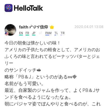
Language Exchange App
faith ᜆᜒᜏᜎ信仰
2020.04.01 13:08
EN
FR
JP
PAM
TL
TR
AI Grammar Checker
今日の朝食は懐かしいの味！
アメリカの子供たちの軽食として、アメリカのお
English
ふくろの味と言われてるピーナッツバターとジェ
リー
のサンドイッチ🥪
简体中文
繁體中文
略称「PB＆J」というのがある🥜🍓
名前がもう可愛い。
Español
العربية
最近、自家製のジャムを作って、よくPB＆Jサ
ンドを食べるようになったなぁ。
Français
Deutsch
朝にパジャマ姿でぼんやりと食べるのが、これ