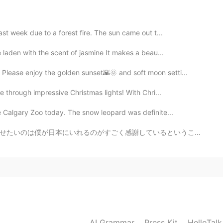
2020.04.01 13:11
ast week due to a forest fire. The sun came out t...
、💓美味しそう
 laden with the scent of jasmine It makes a beau...
2020.04.01 13:10
 Please enjoy the golden sunset🌇🌞 and soft moon setti...
ve through impressive Christmas lights! With Chri...
e Calgary Zoo today. The snow leopard was definite...
2020.04.01 13:09
いるということです。みんな優しくしてくれてるし、シェアハウスの人はみんな色んな面で興味深くていい人です。そ...
AI Grammar
Press Kit
HelloTal