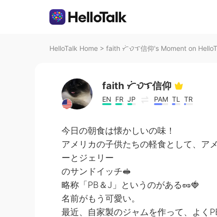
HelloTalk Home
>
faith ᜆᜒᜏᜎ信仰's Moment on HelloT
faith ᜆᜒᜏᜎ信仰
EN
FR
JP
PAM
TL
TR
今日の朝食は懐かしいの味！
アメリカの子供たちの軽食として、ア
ーとジェリー
のサンドイッチ🥪
略称「PB＆J」というのがある🥜🍓
名前がもう可愛い。
最近、自家製のジャムを作って、よくP