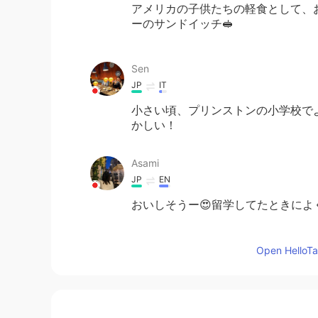
アメリカの子供たちの軽食として、
ーのサンドイッチ🥪
Sen
JP
IT
小さい頃、プリンストンの小学校で
かしい！
Asami
JP
EN
おいしそうー😍留学してたときに
faith ᜆᜒᜏᜎ信仰
Open HelloTal
EN
FR
JP
PAM
TL
TR
@あん
シンプルだけど、これが甘い
ました😮👌