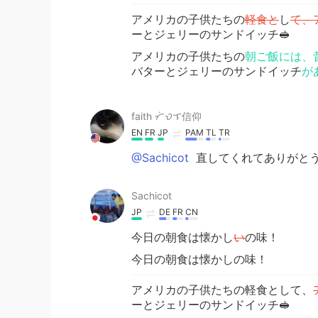
アメリカの子供たちの
軽食と
し
て、
ーとジェリーのサンドイッチ🥪
アメリカの子供たちの
朝ご飯には、
バターとジェリーのサンドイッチ
が
faith ᜆᜒᜏᜎ信仰
EN
FR
JP
PAM
TL
TR
@Sachicot
直してくれてありがとう🙇🏻
Sachicot
JP
DE
FR
CN
今日の朝食は懐かし
い
の味！
今日の朝食は懐かしの味！
アメリカの子供たちの軽食として、
ーとジェリーのサンドイッチ🥪