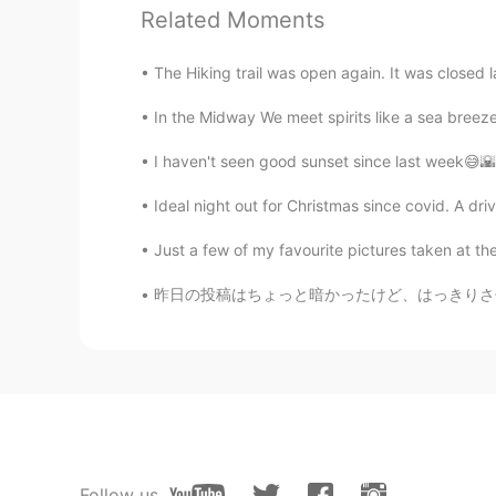
Related Moments
maori
JP
EN
The Hiking trail was open again. It was closed l
映画とかでもよく見る気がします、、
In the Midway We meet spirits like a sea breeze
Mirei
I haven't seen good sunset since last week😅🌇
JP
EN
Ideal night out for Christmas since covid. A dri
美味しそー😋😋
Just a few of my favourite pictures taken at th
あん
昨日の投稿はちょっと暗かったけど、はっきりさせたいのは僕が日本にいれるのがすごく感謝して
JP
KR
どんな味がしますか？
Follow us