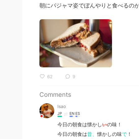
朝にパジャマ姿でぼんやりと食べるのが
62
9
Comments
Isao
JP
EN
ES
今日の朝食は懐かし
い
の味！
今日の朝食は
昔、
懐かしの味
で
！