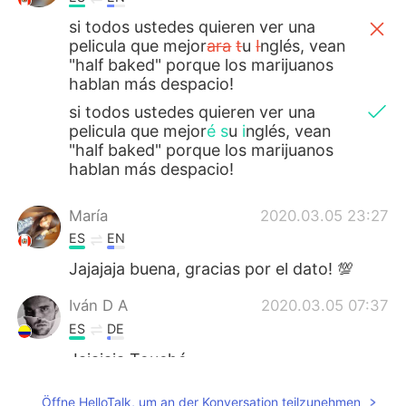
si todos ustedes quieren ver una
pelicula que mejor
ara
t
u
I
nglés, vean
"half baked" porque los marijuanos
hablan más despacio!
si todos ustedes quieren ver una
pelicula que mejor
é
s
u
i
nglés, vean
"half baked" porque los marijuanos
hablan más despacio!
María
2020.03.05 23:27
ES
EN
Jajajaja buena, gracias por el dato! 💯
Iván D A
2020.03.05 07:37
ES
DE
Jajajaja Touché
Dony
2020.03.05 06:31
Öffne HelloTalk, um an der Konversation teilzunehmen