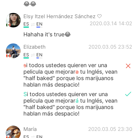
日本語
한국어
😂😂
Elsy Itzel Hernández Sánchez 🤍
Русский
ไทย
2020.03.14 14:02
ES
EN
Indonesia
Italiano
Hahaha it's true😂
Elizabeth
2020.03.05 23:52
Türkçe
Tiếng Việt
ES
EN
Português
s
i todos ustedes quieren ver una
pelicula que mejorar
a
tu Inglés, vean
"half baked" porque los marijuanos
hablan más despacio!
S
i todos ustedes quieren ver una
pelicula que mejorar
á
tu Inglés, vean
"half baked" porque los marijuanos
hablan más despacio!
María
2020.03.05 23:30
ES
EN