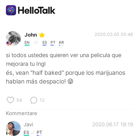
Sprachaustausch-App
John
2020.03.05 05:46
EN
ES
PT
KR
AI Grammar Checker
si todos ustedes quieren ver una pelicula que
mejorara tu Ingl
Deutsch
és, vean "half baked" porque los marijuanos
hablan más despacio! 😜
English
简体中文
54
12
繁體中文
Español
Kommentare
Javi
2020.06.17 18:19
العربية
Français
ES
PT