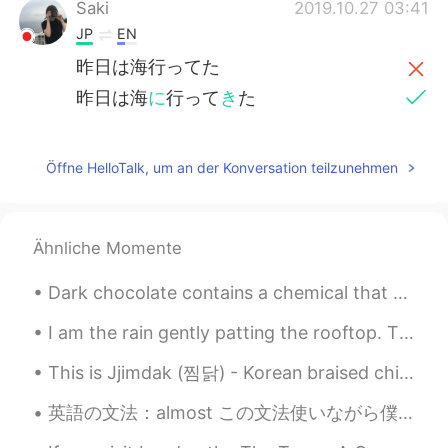
Saki
2019.10.27 03:41
JP
EN
昨日は海行ってた
昨日は海
に
行って
き
た
Öffne HelloTalk, um an der Konversation teilzunehmen
Ähnliche Momente
Dark chocolate contains a chemical that our body converts into phenylethylamine , the same chemic...
I am the rain gently patting the rooftop. The drop sliding down your window. I glide past the g...
This is Jjimdak (찜닭) - Korean braised chicken, the best chicken dish we ever made. 😍🤤 Last fall...
英語の文法：almost この文法使いながら僕の生徒はよく間違える。"almost"の意味は「の近く」です。ちょっと難しいけど。時々「almost」だけでいい。時々「almost」と他のセット...