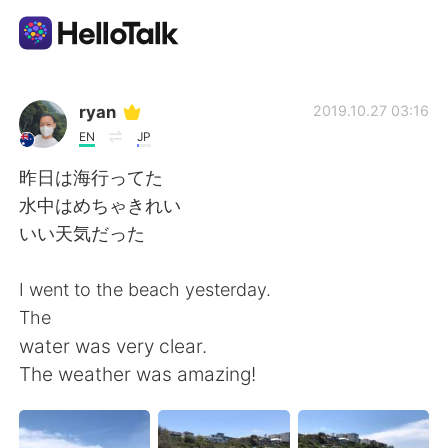
Sprachaustausch-App
ryan
2019.10.27 03:16
EN
JP
AI Grammar Checker
昨日は海行ってた
水中はめちゃきれい
Deutsch
いい天気だった
I went to the beach yesterday.
English
简体中文
The
water was very clear.
繁體中文
Español
The weather was amazing!
العربية
Français