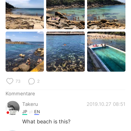
日本語
한국어
Русский
ไทย
Indonesia
Italiano
Türkçe
Tiếng Việt
Português
73
2
Kommentare
Takeru
2019.10.27 08:51
JP
EN
What beach is this?