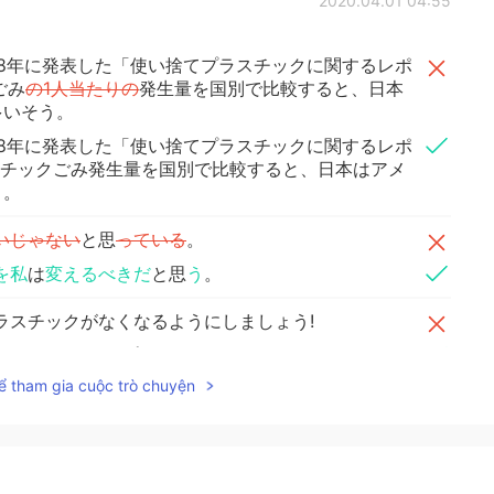
2020.04.01 04:55
018年に発表した「使い捨てプラスチックに関するレポ
ごみ
の1人当たりの
発生量を国別で比較すると、日本
多いそう。
018年に発表した「使い捨てプラスチックに関するレポ
チックごみ発生量を国別で比較すると、日本はアメ
う。
いじゃない
と思
っている
。
を私
は
変えるべきだ
と思
う
。
ラスチックがなくなるようにしましょう!
まれる）
マイクロプラスチックがなくなるようにしま
ể tham gia cuộc trò chuyện
2020.01.17 13:15