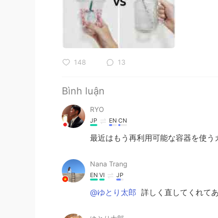
148
13
Bình luận
RYO
JP
EN
CN
最近はもう再利用可能な容器を使う
Nana Trang
EN
VI
JP
@ゆとり太郎
詳しく直してくれてあ