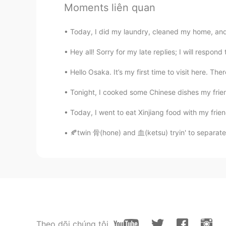
Moments liên quan
じゃ、消費者
の私達
として、どうす
じゃ、
私達は
消費者として、どうす
Today, I did my laundry, cleaned my home, and
例えば、スターバックスで注文する
Hey all! Sorry for my late replies; I will respo
チックの商品をもらう。
例えば、スターバックスで注文する
Hello Osaka. It’s my first time to visit here. Ther
チックの商品をもらう。
Tonight, I cooked some Chinese dishes my friend
もちろん、中身の量と値段
が
変わら
Today, I went to eat Xinjiang food with my friend
もちろん、中身の量と値段
は
変わら
🍂twin 骨(hone) and 血(ketsu) tryin' to separate
YUM
JP
EN
@Nana Trang
確かにそうです。プ
せることが、世界の課題ですね。私
は、色々な問題があって、解決に時
などに変換する際に発生するナフサ
ンが必要な限り、プラスチックの元
Theo dõi chúng tôi