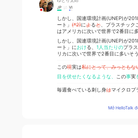
ゆとり太郎
JP
VI
しかし、国連環境計画(UNEP)が2
ート」
(*2)
に
よ
る
と
、プラスチック
はアメリカに次いで世界で2番目に
しかし、国連環境計画(UNEP)が2
ート」に
おけ
る、
1人当たりの
プラス
リカに次いで世界で2番目に多いそ
この
現
実は
私にとって、みっともな
目を伏せたくなるような、
この
事
実
毎週食べている刺し身
は
マイクロプ
毎週食べている刺し身
の（or に含
しょう!
Mở HelloTalk đ
Nana
JP
EN