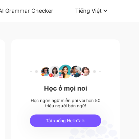
AI Grammar Checker
Tiếng Việt
Học ở mọi nơi
Học ngôn ngữ miễn phí với hơn 50
triệu người bản ngữ!
Tải xuống HelloTalk