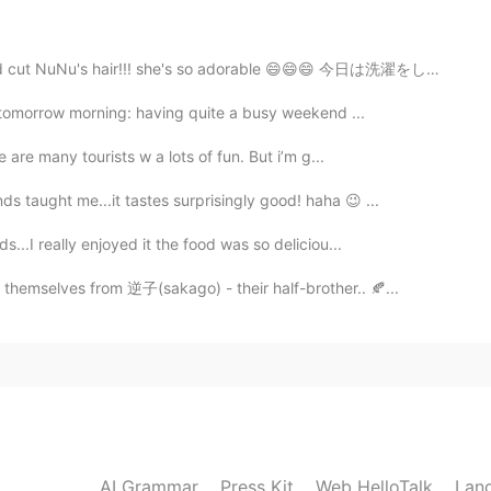
ればいいの?
ればいいの?
 cut NuNu's hair!!! she's so adorable 😄😄😄 今日は洗濯をして家...
ときには、普通
に
プラスチックカップで３つのプラス
nd tomorrow morning: having quite a busy weekend ...
ときには、普通
は
プラスチックカップで３つのプラス
e are many tourists w a lots of fun. But i’m g...
s taught me...it tastes surprisingly good! haha 😉 ...
ない。
s...I really enjoyed it the food was so deliciou...
ない。
 themselves from 逆子(sakago) - their half-brother.. 🍂...
2019.12.08 14:51
ラスチックを、再生や再利用するルーティン技術を進化さ
は、プラスチック関連の商社で働いてますが、リサイクル
間がかかります。でも、プラスチックは、原油をガソリン
という物質からできています。つまり、人間社会にガソリ
はいつまでもなくならないという事も言えます。
AI Grammar
Press Kit
Web HelloTalk
Lan