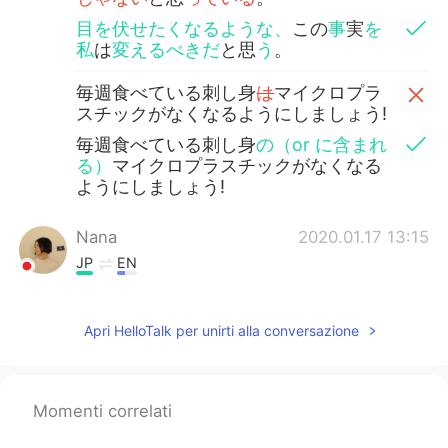
目を伏せたくなるような、
この
事
実
を
私
は
変えるべきだ
と思
う
。
毎週食べている刺し身
は
マイクロプラ
スチックがなくなるようにしましょう!
毎週食べている刺し身
の（or に含まれ
る）
マイクロプラスチックがなくなる
ようにしましょう!
Nana
2020.01.17 13:15
JP
EN
じゃ、消費者
の私達
として、どうすれ
ばいいの?
Apri HelloTalk per unirti alla conversazione
じゃ、
私達は
消費者として、どうすれ
ばいいの?
Momenti correlati
例えば、スターバックスで注文すると
きには、普通
に
プラスチックカップで