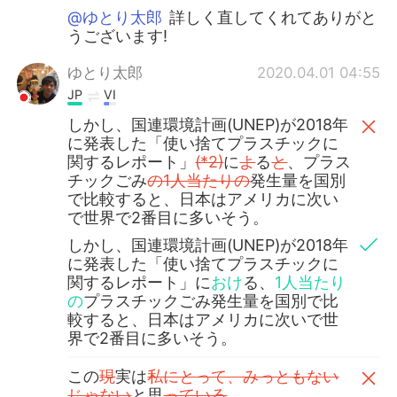
@ゆとり太郎
詳しく直してくれてありがと
うございます!
ゆとり太郎
2020.04.01 04:55
JP
VI
しかし、国連環境計画(UNEP)が2018年
に発表した「使い捨てプラスチックに
関するレポート」
(*2)
に
よ
る
と
、プラス
チックごみ
の1人当たりの
発生量を国別
で比較すると、日本はアメリカに次い
で世界で2番目に多いそう。
しかし、国連環境計画(UNEP)が2018年
に発表した「使い捨てプラスチックに
関するレポート」に
おけ
る、
1人当たり
の
プラスチックごみ発生量を国別で比
較すると、日本はアメリカに次いで世
界で2番目に多いそう。
この
現
実は
私にとって、みっともない
じゃない
と思
っている
。