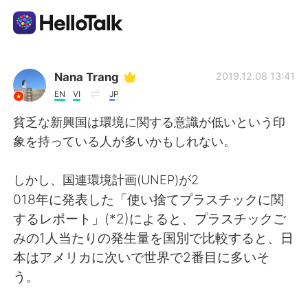
App di scambio linguistico
Nana Trang
2019.12.08 13:41
EN
VI
JP
AI Grammar Checker
貧乏な新興国は環境に関する意識が低いという印
象を持っている人が多いかもしれない。
Italiano
しかし、国連環境計画(UNEP)が2
018年に発表した「使い捨てプラスチックに関
English
简体中文
するレポート」(*2)によると、プラスチックご
みの1人当たりの発生量を国別で比較すると、日
繁體中文
Español
本はアメリカに次いで世界で2番目に多いそ
う。
العربية
Français