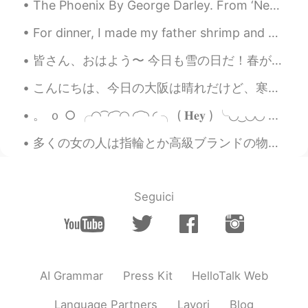
３つのプラスチックの商品をもらう。
The Phoenix By George Darley. From ‘Nepenthe’, Canto I. Part 4 of 4. O, fast her amber blood ...
例えば、スターバックスで注文すると
For dinner, I made my father shrimp and broccoli Alfredo with fettuccine noodles. From scratch! ...
きには、普通
は
プラスチックカップで
３つのプラスチックの商品をもらう。
皆さん、おはよう〜 今日も雪の日だ！春がもう早く来て欲しい人も多くて、確かに、僕は北海道に住んでた時、よくそういう風に思ってたけど(笑)、まぁ、結局季節ごとにいいとこもよくないとこもあるよね。で...
もちろん、中身の量と値段
が
変わらな
こんにちは、今日の大阪は晴れだけど、寒いです。もうすぐ春ですね、この桜のコップはとても可愛いでしょう💕話は変わりますが、日常英語を紹介します。覚えましょう。皆さん、良い一日を💕 ーI'm so ...
い。
。 ｏ ○ ╭◜◝ ͡ ◜ ͡ ◜◝ ◜ ͡ ◝ ◜ ╮ ( 𝐇𝐞𝐲 ) ╰◟◞ ͜ ◟◞◟◞ ...
もちろん、中身の量と値段
は
変わらな
い。
多くの女の人は指輪とか高級ブランドの物もらうと喜ぶけど、私にとっては経験と思い出が一番大事。高い物をもらうよりもどっかに連れててくれた方が幸せ。旅行に行ったり、綺麗な街や景色を見たり、美味しいも...
YUM
2019.12.08 14:51
JP
EN
Seguici
@Nana Trang
確かにそうです。プラスチ
ックを、再生や再利用するルーティン技術
を進化させることが、世界の課題ですね。
私は、プラスチック関連の商社で働いてま
すが、リサイクルは、色々な問題があっ
AI Grammar
Press Kit
HelloTalk Web
て、解決に時間がかかります。でも、プラ
スチックは、原油をガソリンなどに変換す
Language Partners
Lavori
Blog