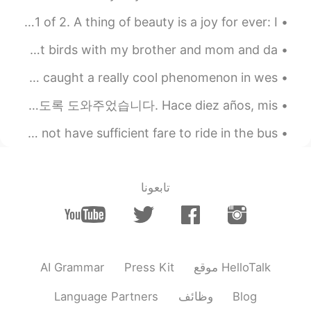
have a great time
@telekinesis
A Thing Of Beauty (Endymion) by John Keats. Part 1 of 2. A thing of beauty is a joy for ever: I...
2020.02.25 00:39
Isa
A rainy Christmas Eve in Pennsylvania. I went out to look at birds with my brother and mom and da...
EN
ES
Meteorologists at the National Weather Service in Goodland caught a really cool phenomenon in wes...
put some skin lotion in the
@telekinesis
fridge for an hour then use it on your skin
Ten years ago, my friends helped me fly. 🕊 10 년 전, 친구들이 제가 날 수 있도록 도와주었습니다. Hace diez años, mis...
it helps a lot
Just to follow up on my previous post, the turkey did not have sufficient fare to ride in the bus...
2020.02.25 00:38
Yessica
EN
ES
disfrútalo!
@telekinesis
تابعونا
2020.02.25 00:32
MarianaF
EN
ES
el tipo no estaba mal pero
@José Luis
AI Grammar
Press Kit
موقع HelloTalk
buena sugerencia, suena más natural ^^
Language Partners
وظائف
Blog
2020.02.25 00:30
telekinesis