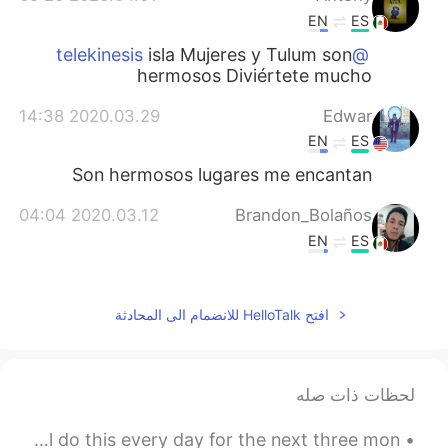
EN
ES
isla Mujeres y Tulum son
@telekinesis
hermosos Diviértete mucho
2020.03.29 14:38
Edwar
EN
ES
Son hermosos lugares me encantan
2020.03.12 04:04
Brandon_Bolaños
EN
ES
México lindo y querido 🇲🇽
2020.03.10 05:30
Noah
افتح HelloTalk للانضمام الى المحادثة
EN
ES
México es hermoso!!!! 😉
لحظات ذات صله
2020.02.25 01:07
Matías
Today I started my work counting migrating hawks. I will do this every day for the next three mon...
EN
ES