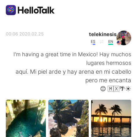
تطبيق تبادل اللغة
telekinesis
2020.02.25 00:06
ES
EN
AI Grammar Checker
I’m having a great time in Mexico! Hay muchos
lugares hermosos
العربية
aquí. Mi piel arde y hay arena en mi cabello
pero me encanta
☀️🌴🇲🇽 😊
English
简体中文
繁體中文
Español
Français
Deutsch