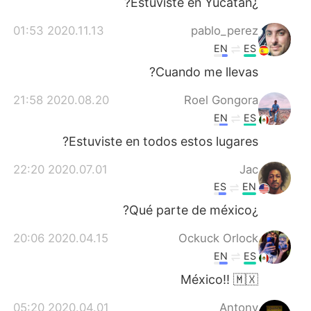
¿Estuviste en Yucatán?
2020.11.13 01:53
pablo_perez
EN
ES
Cuando me llevas?
2020.08.20 21:58
Roel Gongora
EN
ES
Estuviste en todos estos lugares?
2020.07.01 22:20
Jac
ES
EN
¿Qué parte de méxico?
2020.04.15 20:06
Ockuck Orlock
EN
ES
México!! 🇲🇽
2020.04.01 05:20
Antony