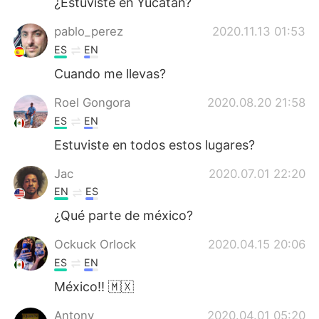
¿Estuviste en Yucatán?
pablo_perez
2020.11.13 01:53
ES
EN
Cuando me llevas?
Roel Gongora
2020.08.20 21:58
ES
EN
Estuviste en todos estos lugares?
Jac
2020.07.01 22:20
EN
ES
¿Qué parte de méxico?
Ockuck Orlock
2020.04.15 20:06
ES
EN
México!! 🇲🇽
Antony
2020.04.01 05:20