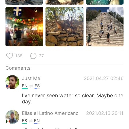
日本語
한국어
Русский
ไทย
Indonesia
Italiano
Türkçe
Tiếng Việt
138
27
Português
Comments
Just Me
2021.04.27 02:46
EN
ES
I've never seen water so clear. Maybe one
day.
Elías el Latino Americano
2021.02.16 20:11
ES
EN