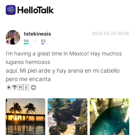
Language Exchange App
telekinesis
2020.02.25 00:06
EN
ES
AI Grammar Checker
I’m having a great time in Mexico! Hay muchos
lugares hermosos
English
aquí. Mi piel arde y hay arena en mi cabello
pero me encanta
☀️🌴🇲🇽 😊
简体中文
繁體中文
Español
العربية
Français
Deutsch