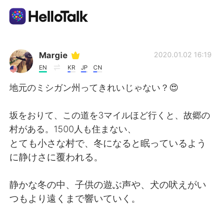
語言交換應用
Margie
2020.01.02 16:19
EN
KR
JP
CN
AI Grammar Checker
地元のミシガン州ってきれいじゃない？😍
繁體中文
坂をおりて、この道を3マイルほど行くと、故郷の
村がある。1500人も住まない、
とても小さな村で、冬になると眠っているよう
English
简体中文
に静けさに覆われる。
Español
العربية
静かな冬の中、子供の遊ぶ声や、犬の吠えがい
つもより遠くまで響いていく。
Français
Deutsch