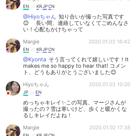
EN
KR
JP
CN
@Hiyoちゃん
知り合いが撮った写真です
😊 長い間、連絡していなくてごめんなさ
い！心配もかけちゃって
Margie
2020.01.03 16:42
EN
KR
JP
CN
@Kyonta
そう言ってくれて嬉しいです！It
makes me so happy to hear that! コメン
ト、どうもありがとうございました😊
Hiyoちゃん
2020.01.03 10:20
JP
EN
めっちゃキレイ✨この写真、マージさんが
撮ったの？雪は寒いけど、歩くと暖かくな
るしキレイだよね！
Margie
2020.01.02 17:38
EN
KR
JP
CN