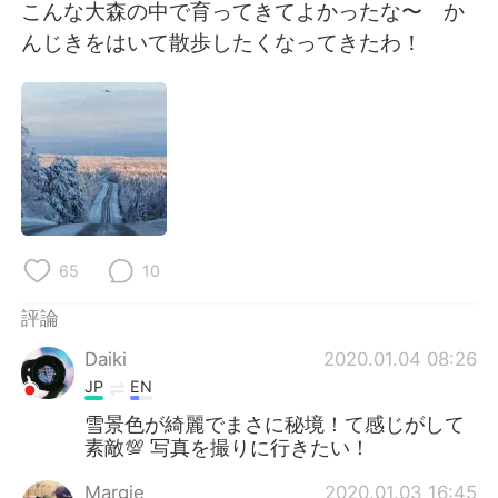
日本語
한국어
こんな大森の中で育ってきてよかったな〜 か
んじきをはいて散歩したくなってきたわ！
Русский
ไทย
Indonesia
Italiano
Türkçe
Tiếng Việt
Português
65
10
評論
Daiki
2020.01.04 08:26
JP
EN
雪景色が綺麗でまさに秘境！て感じがして
素敵💯 写真を撮りに行きたい！
Margie
2020.01.03 16:45