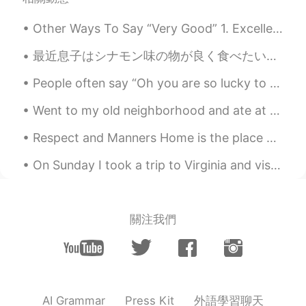
your hometown very well, so it occured
to me to imagine your hometown in that
Other Ways To Say “Very Good” 1. Excellent Meaning: extremely good, outstanding "She got an exc...
poetic way. It makes me feel like visiting
there. 😌
最近息子はシナモン味の物が良く食べたいそうので、今日は手作りシナモンロールを作った Lately my son wants to often eat things that are cinnam...
Noor
2020.01.02 16:34
People often say “Oh you are so lucky to have an athletic figure. It’s not fair” Lucky? This me...
JP
EN
Went to my old neighborhood and ate at my favorite Chinese restaurant in the area. Went to the m...
ミシガン州は北の方にあるから冬はかなり
寒いんだよね😨❄️ あたしは、いつか
Respect and Manners Home is the place where you first learn about manners and respect. >You lea...
Mackinac islandに行ってみたいんだ。 行
ったことある？
On Sunday I took a trip to Virginia and visited the Rockfish Gap Hawk Watch where they count migr...
teru
2020.01.02 16:29
JP
EN
關注我們
美しいー！映画の風景のようです😍
hana 花
2020.01.02 16:21
JP
EN
すごい！！めちゃくちゃ美しいですね❄行
外語學習聊天
AI Grammar
Press Kit