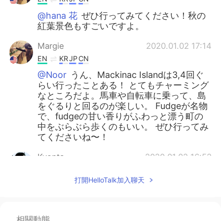
@hana 花
ぜひ行ってみてください！秋の
紅葉景色もすごいですよ。
Margie
2020.01.02 17:14
EN
KR
JP
CN
@Noor
うん、Mackinac Islandは3,4回ぐ
らい行ったことある！ とてもチャーミング
なところだよ。馬車や自転車に乗って、島
をぐるりと回るのが楽しい。 Fudgeが名物
で、fudgeの甘い香りがふわっと漂う町の
中をぶらぶら歩くのもいい。 ぜひ行ってみ
てくださいね〜！
Kyonta
2020.01.02 16:52
JP
EN
打開HelloTalk加入聊天
とても情緒的にに故郷の村の事を説明して
くれたので、その故郷の村の景色が目に浮
かぶ様です。😌 行ってみたいと思いまし
た。 You explained a circumstance about
相關動態