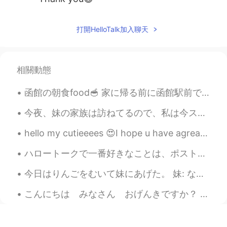
打開HelloTalk加入聊天
相關動態
函館の朝食food🥣 家に帰る前に函館駅前で小さなごちそうを食べています。 実は僕、昔はエビが苦手でした。見た目が怖かったのです。だって巨大な昆虫みたいじゃないですか？🦐 （その昔、海老を僕の...
今夜、妹の家族は訪ねてるので、私は今ステーキをバーベキューしてる 🥩 Tonight my little sister’s family is visiting, so right now I...
hello my cutieeees 😍I hope u have agreat day 🌹(27 March - 15 May)🌹 Ramada...
ハロートークで一番好きなことは、ポストすることやフォローアが増えることじゃなくて、人と話せることです。 毎日、短くても、誰かと話すようにしてます。😁 電話で話すと、より仲良くなった気がします...
今日はりんごをむいて妹にあげた。 妹: なんでリンゴを剃ったの？ 私:剃った？！ 妹:あー間違えた！むいた！(爆笑) 一緒に笑った。 🍎🍎🍎英語🍎🍎🍎 Today I peeled an a...
こんにちは みなさん おげんきですか？ きょう の お天気 は あたかいです．🌤😄👏👍 ぱんごはん は ちょっと おそくなって．😅 ベジタリアン ぱんごはんできた．😮‍💨😝 はじめてです....