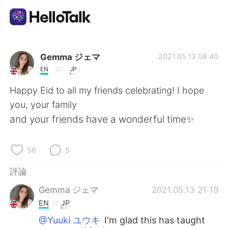
語言交換應用
Gemma ジェマ
2021.05.13 08:40
EN
JP
AI Grammar Checker
Happy Eid to all my friends celebrating! I hope
you, your family
繁體中文
and your friends have a wonderful time✨
56
5
English
简体中文
評論
Español
العربية
Gemma ジェマ
2021.05.13 21:19
EN
JP
Français
Deutsch
@Yuuki ユウキ
I'm glad this has taught