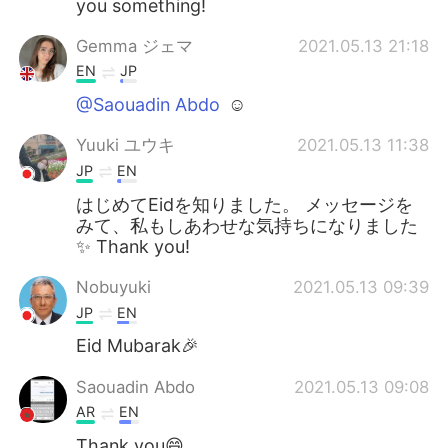
you something!
日本語
한국어
Gemma ジェマ
2021.05.13 21:18
Русский
ไทย
EN
JP
@Saouadin Abdo
☺
Indonesia
Italiano
Yuuki ユウキ
2021.05.13 11:38
Türkçe
Tiếng Việt
JP
EN
はじめてEidを知りました。 メッセージを
Português
みて、私もしあわせな気持ちになりました
✨ Thank you!
Nobuyuki
2021.05.13 09:39
JP
EN
Eid Mubarak🎉
Saouadin Abdo
2021.05.13 09:08
AR
EN
Thank you😄