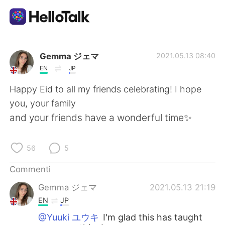
App di scambio linguistico
Gemma ジェマ
2021.05.13 08:40
EN
JP
AI Grammar Checker
Happy Eid to all my friends celebrating! I hope
you, your family
Italiano
and your friends have a wonderful time✨
56
5
English
简体中文
Commenti
繁體中文
Español
Gemma ジェマ
2021.05.13 21:19
EN
JP
العربية
Français
@Yuuki ユウキ
I'm glad this has taught