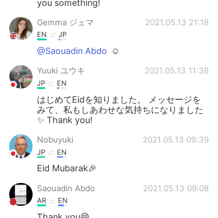
you something!
Deutsch
日本語
Gemma ジェマ
2021.05.13 21:18
한국어
Русский
EN
JP
@Saouadin Abdo
☺
ไทย
Indonesia
Yuuki ユウキ
2021.05.13 11:38
Türkçe
Tiếng Việt
JP
EN
はじめてEidを知りました。 メッセージを
Português
みて、私もしあわせな気持ちになりました
✨ Thank you!
Nobuyuki
2021.05.13 09:39
JP
EN
Eid Mubarak🎉
Saouadin Abdo
2021.05.13 09:08
AR
EN
Thank you😄