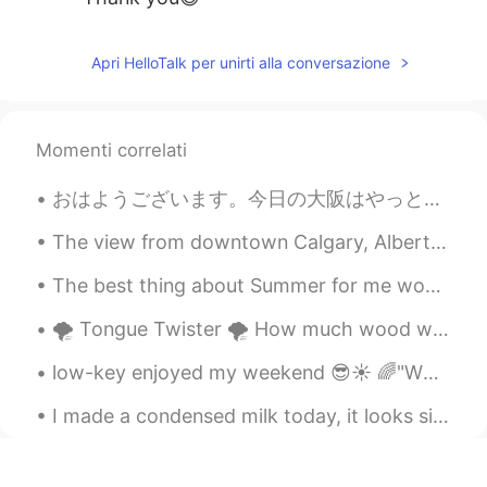
Apri HelloTalk per unirti alla conversazione
Momenti correlati
おはようございます。今日の大阪はやっと晴れになりました。今朝早起きして、家で30分ヨガをしてから、洗濯をしました。それから、スーパーに買い物行ってから部屋を掃除🧹しました。今は一休みです。そう言...
The view from downtown Calgary, Alberta. I took this photo a couple of years ago, but it really s...
The best thing about Summer for me would be Mangoes. I love to eat them in any form 😍. Mango is ...
🌪 Tongue Twister 🌪 How much wood would a woodchuck chuck if a woodchuck could chuck wood? He wo...
low-key enjoyed my weekend 😎☀ 🌈"WEEKEND IDIOMS"🌈 a wet weekend to describe rainy weather on the...
I made a condensed milk today, it looks similar to a pound cake and it taste like pound cake but ...