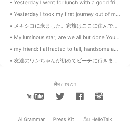
Yesterday I went for lunch with a good friend and I had Katsudon... 大変美味しかったです!😋 this reminded me...
Megumi 𓅫
2019.05.25 10:04
JP
EN
Yesterday I took my first journey out of my hometown in 6 MONTHS!! It was worth it to work with ...
Thank you for teaching me ❣️I want to
メキシコに来ました。家族はここに住んでいますから。 誰かがメキシコシティに住んでいますか? 昨日、びっくりしたけど、すき家を見つけた！insurgentesという道で見つけた！ そこに食べた...
practice to use a lot them 😊
My luminous star, are we all but done Your radiating shine is almost gone Lighting the way until ...
jasmine
2019.05.25 07:49
JP
EN
my friend: I attracted to tall, handsome and cool guys😎what about u nana? me : mmm I don't know...
使い方の違いを知らなかったです。全部同
友達のワンちゃんが初めてビーチに行きました。泳ぎたがってるけど寒くすぎました。鳥を追いかけてたけど波が来てた時、後ずさりしてしまいました。 名前は「Zoey」です。ゾーイちゃんは本当に優しいワ...
じだと思ってました。でも、Nativeの方が
latelyを使ってるのをよく見るので、何でか
な?と思ってたのですが、謎が解けました😄
😄ありがとうございます 1,Lately I'm into
ติดตามเรา
making bread. 最近、パン作りにはまって
ます 2, Recently I got an oven from my
friend. 最近友達からオーブンを貰った 3,
Playing tennis is my hobby these days. テ
ニスをする事は最近の私の趣味です
AI Grammar
Press Kit
เว็บ HelloTalk
Kazy
2019.05.25 07:39
JP
EN