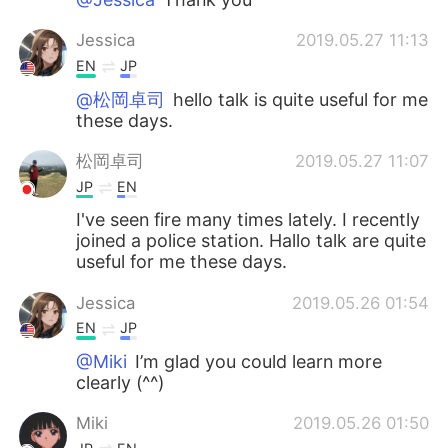
Jessica
2019.05.27 11:13
EN
JP
@松岡卓司
hello talk is quite useful for me
these days.
松岡卓司
2019.05.27 11:07
JP
EN
I've seen fire many times lately. I recently
joined a police station. Hallo talk are quite
useful for me these days.
Jessica
2019.05.26 01:54
EN
JP
@Miki
I’m glad you could learn more
clearly (^^)
Miki
2019.05.26 01:50