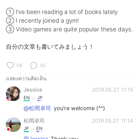
Deutsch
日本語
① I’ve been reading a lot of books lately
한국어
Русский
② I recently joined a gym!
③ Video games are quite popular these days.
Indonesia
Italiano
自分の文章も書いてみましょう！
Türkçe
Tiếng Việt
Português
59
33
แสดงความคิดเห็น
Jessica
2019.05.27 11:15
EN
JP
@松岡卓司
you’re welcome (^^)
松岡卓司
2019.05.27 11:14
JP
EN
@Jessica
Thank you