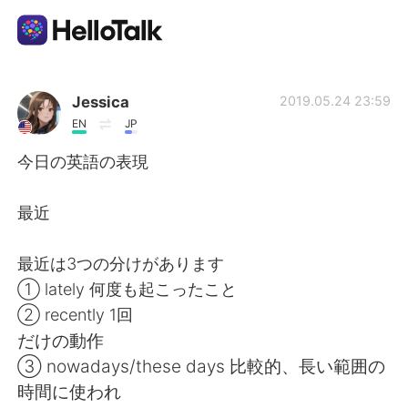
แอปแลกเปลี่ยนทางภาษา
Jessica
2019.05.24 23:59
EN
JP
AI Grammar Checker
今日の英語の表現
ไทย
最近
最近は3つの分けがあります
English
简体中文
① lately 何度も起こったこと
② recently 1回
繁體中文
Español
だけの動作
③ nowadays/these days 比較的、長い範囲の
العربية
Français
時間に使われ