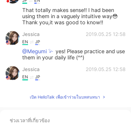
JP
EN
That totally makes sense!! I had been
using them in a vaguely intuitive way😳
Thank you,it was good to know!!
Jessica
2019.05.25 12:58
EN
JP
@Megumi 𓅫
yes! Please practice and use
them in your daily life (^^)
Jessica
2019.05.25 12:58
EN
JP
@jasmine
そうですね！ Wow! These
sentences are great!
เปิด HelloTalk เพื่อเข้าร่วมในบทสนทนา
Jessica
2019.05.25 12:57
EN
JP
ช่วงเวลาที่เกี่ยวข้อง
@Kazy
ちょっとだけ違いますね(^^)