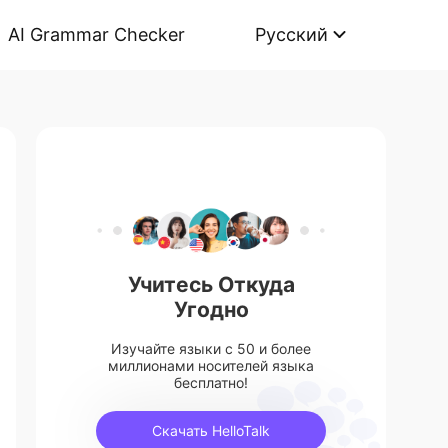
AI Grammar Checker
Русский
Учитесь Откуда
Угодно
Изучайте языки с 50 и более
миллионами носителей языка
бесплатно!
Скачать HelloTalk