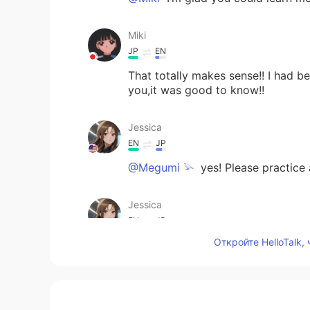
Miki
JP
EN
That totally makes sense!! I had b
you,it was good to know!!
Jessica
EN
JP
@Megumi 𓅫
yes! Please practice a
Jessica
EN
JP
Откройте HelloTalk,
@jasmine
そうですね！ Wow! These s
Jessica
EN
JP