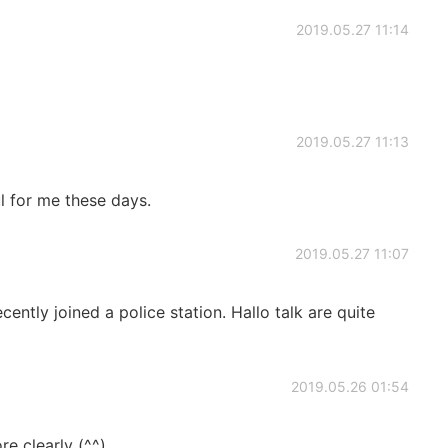
2019.05.27 11:14
2019.05.27 11:13
ul for me these days.
2019.05.27 11:07
ecently joined a police station. Hallo talk are quite
2019.05.26 01:54
e clearly (^^)