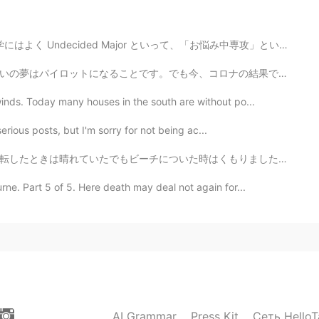
)
ajor といって、「お悩み中専攻」というものがあります笑笑 この「お悩み中専攻」というのはまだ専攻が決められ...
2019.05.25 10:04
ロナの結果で航空会社の残業が下がってしまって、失業中のパイロットが多い。でも数年がかかっても航空会社の残業...
 to practice to use a lot them 😊
inds. Today many houses in the south are without po...
erious posts, but I'm sorry for not being ac...
2019.05.25 07:49
はくもりました。空はカラフルありませんでした。小さな滝と絵を写真撮りました。 I went to the ...
同じだと思ってました。でも、Nativeの方がlatelyを
?と思ってたのですが、謎が解けました😄😄ありがとう
e. Part 5 of 5. Here death may deal not again for...
ing bread. 最近、パン作りにはまってます 2, Recently I
最近友達からオーブンを貰った 3, Playing tennis is my hobby
近の私の趣味です
2019.05.25 07:39
たく同じだと思っていました！ありがとうございます！！
AI Grammar
Press Kit
Сеть HelloT