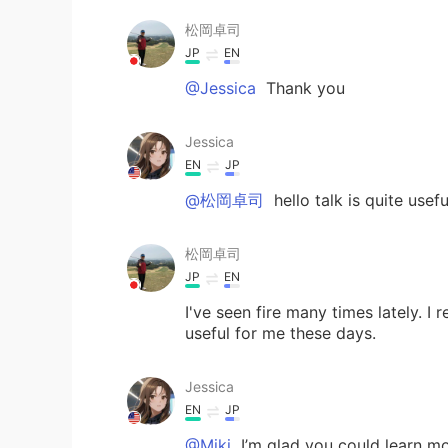
松岡卓司
JP
EN
@Jessica
Thank you
Jessica
EN
JP
@松岡卓司
hello talk is quite usef
松岡卓司
JP
EN
I've seen fire many times lately. I r
useful for me these days.
Jessica
EN
JP
@Miki
I’m glad you could learn mor