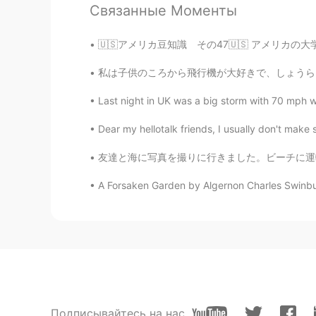
Связанные Моменты
@Kazy
ちょっとだけ違いますね(^^
🇺🇸アメリカ豆知識 その47🇺🇸 アメリカの大学にはよく Undecided M
Megumi 𓅫
JP
EN
私は子供のころから飛行機が大好きで、しょうらいの夢はパイロットになることです。でも今、コ
Thank you for teaching me ❣️I want
Last night in UK was a big storm with 70 mph w
Dear my hellotalk friends, I usually don't make s
jasmine
JP
EN
友達と海に写真を撮りに行きました。ビーチに運転したときは晴れていたでもビーチについた時
使い方の違いを知らなかったです。全部
使ってるのをよく見るので、何でかな
A Forsaken Garden by Algernon Charles Swinburn
ございます 1,Lately I'm into mak
got an oven from my friend. 
these days. テニスをする事は最
Kazy
JP
EN
Recently と latelyはまっ
Подписывайтесь на нас