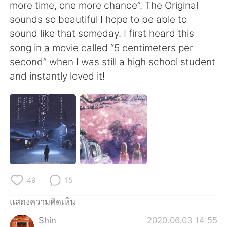
Deutsch
日本語
more time, one more chance”. The Original
sounds so beautiful I hope to be able to
한국어
Русский
sound like that someday. I first heard this
song in a movie called “5 centimeters per
Indonesia
Italiano
second” when I was still a high school student
and instantly loved it!
Türkçe
Tiếng Việt
Português
49
15
แสดงความคิดเห็น
Shin
2020.06.03 14:55