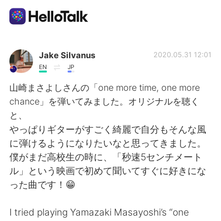
แอปแลกเปลี่ยนทางภาษา
Jake Silvanus
2020.05.31 12:01
EN
JP
AI Grammar Checker
山崎まさよしさんの「one more time, one more
chance」を弾いてみました。オリジナルを聴く
ไทย
と、
やっぱりギターがすごく綺麗で自分もそんな風
に弾けるようになりたいなと思ってきました。
English
简体中文
僕がまだ高校生の時に、「秒速5センチメート
ル」という映画で初めて聞いてすぐに好きにな
繁體中文
Español
った曲です！😁
العربية
Français
I tried playing Yamazaki Masayoshi’s “one