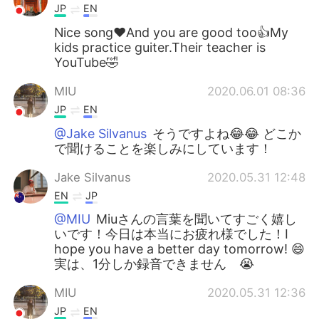
JP
EN
Nice song❤️And you are good too👍My
kids practice guiter.Their teacher is
YouTube🤣
MIU
2020.06.01 08:36
JP
EN
@Jake Silvanus
そうですよね😂😂 どこか
で聞けることを楽しみにしています！
Jake Silvanus
2020.05.31 12:48
EN
JP
@MIU
Miuさんの言葉を聞いてすごく嬉し
いです！今日は本当にお疲れ様でした！I
hope you have a better day tomorrow! 😄
実は、1分しか録音できません 😭
MIU
2020.05.31 12:36
JP
EN