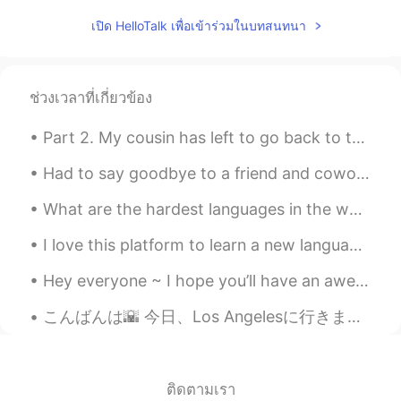
@unknown
映画を見る前に泣く覚悟を準
เปิด HelloTalk เพื่อเข้าร่วมในบทสนทนา
備しといた方がいいかもしれないですね
😭 その言葉を聞いて嬉しいです！😄
Jake Silvanus
2020.05.31 12:17
ช่วงเวลาที่เกี่ยวข้อง
EN
JP
Part 2. My cousin has left to go back to the states and I am back at work. あけましておめでとうございます。We s...
@Rika b_rika71 変更してます
山崎まさよ
しさんの声もギターもすごくいいですね！
Had to say goodbye to a friend and coworker! The dinner and company was great! Which dish looks d...
僕はよく山崎さんの曲を聴いています。😄
まだまだなんですが、そう言ってくれて嬉
What are the hardest languages in the world? Maybe Japanese, Chinese, Korean, Arabic, and Finnish...
しいです！これからも頑張ります！
I love this platform to learn a new language, about people’s culture and experiences. I’m actuall...
Jake Silvanus
2020.05.31 12:14
Hey everyone ~ I hope you’ll have an awesome week ~ Here in London it’s been raining everyday ...
EN
JP
@syk
both the movie and the song is
こんばんは🌇 今日、Los Angelesに行きました。リトルトーキョーの寿司屋で昼食を食べました。寿司がめっちゃ安かったので、びっくりしました。😳 たくさん食べました 🍣🤤 最近たくさん食べて...
really sad. But I think it’s one of reasons
why I still can’t forget the first time I
watched it. 😭
ติดตามเรา